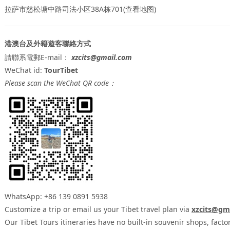
拉萨市慈松塘中路司法小区38A栋701(查看地图)
港澳台及外籍遊客聯絡方式
請聯系電郵E-mail：
xzcits@gmail.com
WeChat id:
TourTibet
Please scan the WeChat QR code：
WhatsApp: +86 139 0891 5938
Customize a trip or email us your Tibet travel plan via
xzcits@gm
Our Tibet Tours itineraries have no built-in souvenir shops, fact