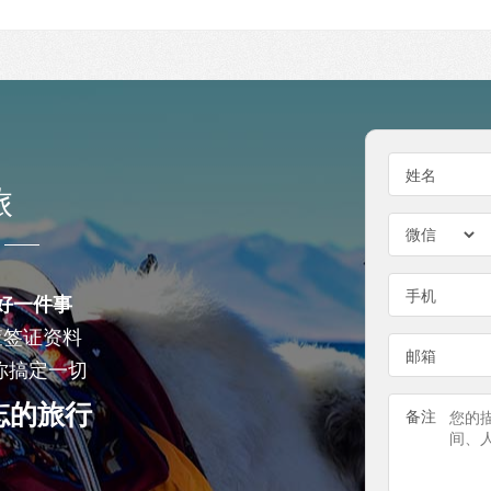
姓名
旅
手机
好一件事
查签证资料
邮箱
你搞定一切
忘的旅行
备注