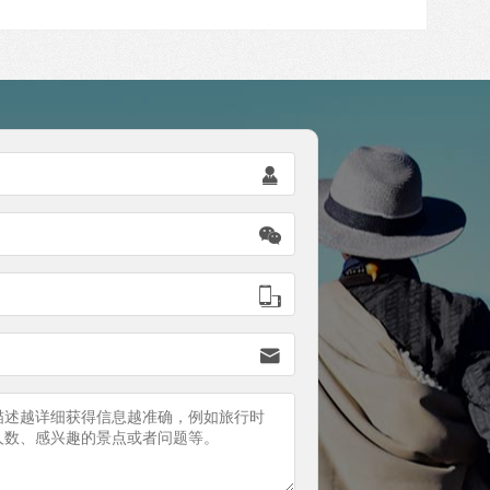



