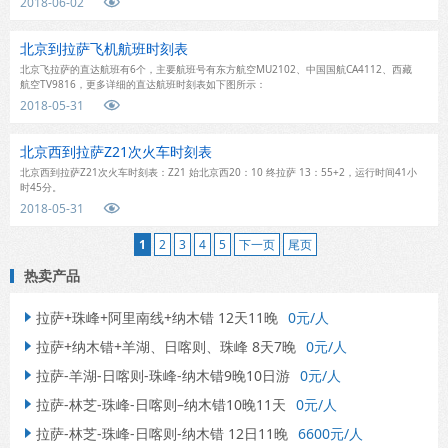
2018-06-02

北京到拉萨飞机航班时刻表
北京飞拉萨的直达航班有6个，主要航班号有东方航空MU2102、中国国航CA4112、西藏
航空TV9816，更多详细的直达航班时刻表如下图所示：
2018-05-31

北京西到拉萨Z21次火车时刻表
北京西到拉萨Z21次火车时刻表：Z21 始北京西20：10 终拉萨 13：55+2，运行时间41小
时45分。
2018-05-31

1
2
3
4
5
下一页
尾页
热卖产品
拉萨+珠峰+阿里南线+纳木错 12天11晚
0元/人

拉萨+纳木错+羊湖、日喀则、珠峰 8天7晚
0元/人

拉萨-羊湖-日喀则-珠峰-纳木错9晚10日游
0元/人

拉萨-林芝-珠峰-日喀则–纳木错10晚11天
0元/人

拉萨-林芝-珠峰-日喀则-纳木错 12日11晚
6600元/人
