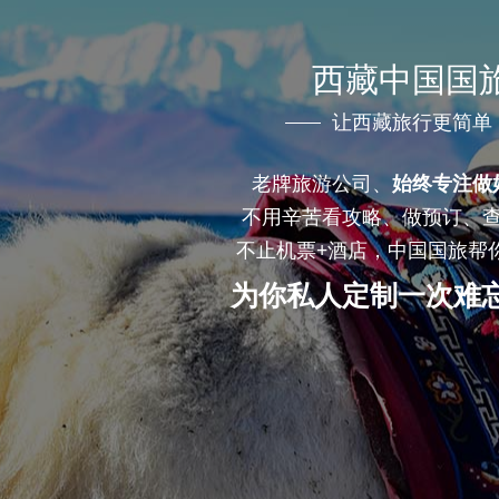
西藏中国国
让西藏旅行更简单
老牌旅游公司、
始终专注做
不用辛苦看攻略、做预订、
不止机票+酒店，中国国旅帮
为你私人定制一次难