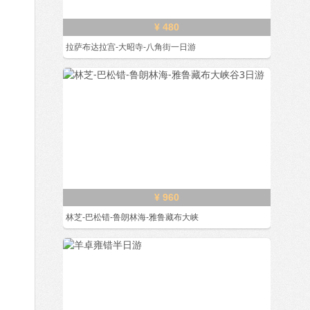
¥ 480
拉萨布达拉宫-大昭寺-八角街一日游
¥ 960
林芝-巴松错-鲁朗林海-雅鲁藏布大峡