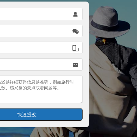



