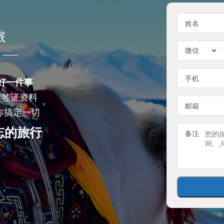
姓名
旅
手机
好一件事
查签证资料
邮箱
你搞定一切
忘的旅行
备注