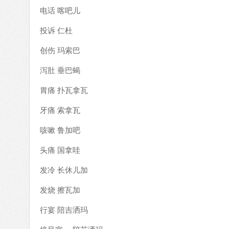
电话 喀吧儿
投诉 仁杜
创伤 玛索巴
泻肚 垂巴蝎
胃痛 扑瓦拿瓦
牙痛 索拿瓦
咳嗽 鲁加吧
头痛 国拿哇
发冷 长休儿加
发烧 擦瓦加
行宴 陪吉洒玛