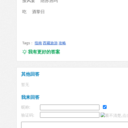
接风宴 陪苏洒玛
吃 酒挚日
Tags：
指南
西藏旅游
攻略
我有更好的答案

其他回答
暂无
我来回答
昵称:
验证码: