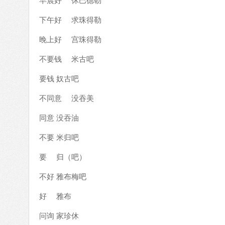
早晨好 休巴德勒
下午好 求珠得勒
晚上好 宫珠得勒
不要钱 米古吧
要钱 奴古吧
不同意 没吞美
同意 没吞油
不要 米归吧
要 归（吧）
不好 雅布梅吧
好 雅布
问询 家珍休