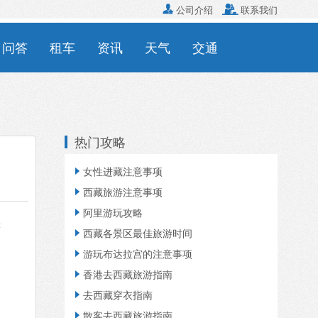

公司介绍

联系我们
问答
租车
资讯
天气
交通
热门攻略
女性进藏注意事项

西藏旅游注意事项

阿里游玩攻略

读
西藏各景区最佳旅游时间

游玩布达拉宫的注意事项

香港去西藏旅游指南

去西藏穿衣指南

散客去西藏旅游指南
