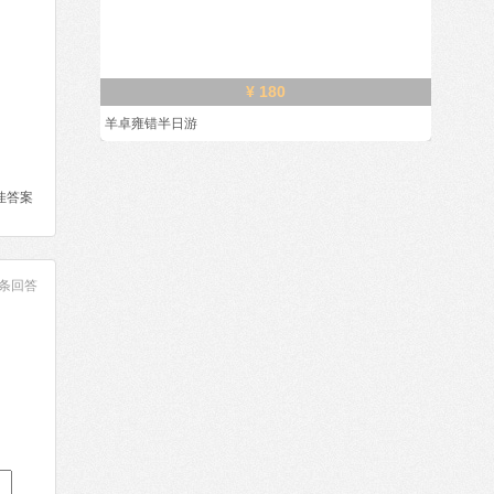
¥ 180
羊卓雍错半日游
佳答案
条回答