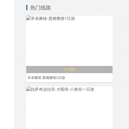
热门线路
¥ 380
羊卓雍错-普姆雍错1日游