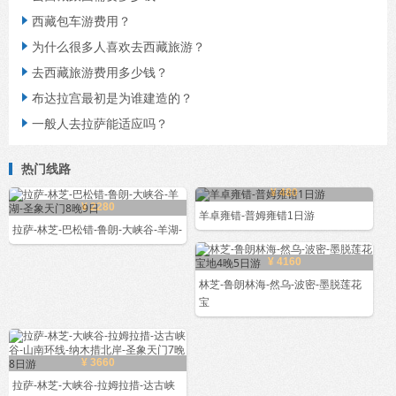
西藏包车游费用？

为什么很多人喜欢去西藏旅游？

去西藏旅游费用多少钱？

布达拉宫最初是为谁建造的？

一般人去拉萨能适应吗？

热门线路
¥ 480
¥ 2280
羊卓雍错-普姆雍错1日游
拉萨-林芝-巴松错-鲁朗-大峡谷-羊湖-
¥ 4160
林芝-鲁朗林海-然乌-波密-墨脱莲花
宝
¥ 3660
拉萨-林芝-大峡谷-拉姆拉措-达古峡