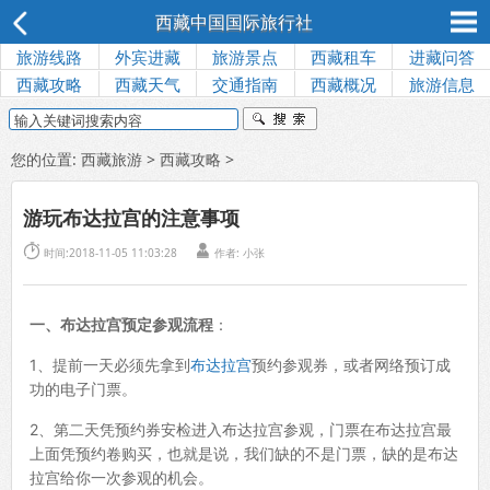
西藏中国国际旅行社
旅游线路
外宾进藏
旅游景点
西藏租车
进藏问答
西藏攻略
西藏天气
交通指南
西藏概况
旅游信息
您的位置:
西藏旅游
>
西藏攻略
>
游玩布达拉宫的注意事项


时间:2018-11-05 11:03:28
作者:
小张
一、布达拉宫预定参观流程
：
1、提前一天必须先拿到
布达拉宫
预约参观券，或者网络预订成
功的电子门票。
2、第二天凭预约券安检进入布达拉宫参观，门票在布达拉宫最
上面凭预约卷购买，也就是说，我们缺的不是门票，缺的是布达
拉宫给你一次参观的机会。