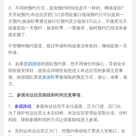
3、不同的预约方式，提前预约时间也是不一样的。网络提前7
天开始预约;布达拉宫西门口管理处窗口现场预约只可以提前一
天预约;旅游旺季通过旅行社预约至少提前3天以上，不接受当天
或者提前一天预约，旅游旺季，一票难求，临时预约已经没有参
观名额了。
不管哪种预约渠道，错过申请时间或者没有抢到，继续延期一天
申请。
4、如果是
跟团游
的团队预约票，您不用做任何操心，导游会全
部衔接安排好，提前会详细告知您进入布达拉宫的参观注意事
项。旅游团队票是
旅游旺季
最保险的预定方式，省心，省事，省
力。
二、参观布达拉宫路线和时间注意事项
：
1、
参观路线
：参观布达拉宫不走往返路，正大门进，后门出。
为了保护布达拉宫土木石结构，布达拉宫管理处采取分流、分时
间段、限制参观时间的方式让游客陆续进入参观。
a、先到达布达拉宫正大门，凭预约券或电子票进入安检口，在