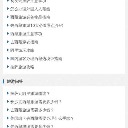
初次去拉萨注意事项

怎么办理外国人入藏函

西藏旅游必备物品指南

去西藏旅游10大必看景点介绍

西藏旅游注意事项

去西藏穿衣指南

阿里游玩攻略

国内游客办理西藏边境证指南

拉萨旅游攻略

旅游问答
拉萨到阿里旅游路线？

长沙去西藏旅游需要多少钱？

去西藏旅游需要多少钱？

美国绿卡去西藏需要办理什么手续？

去西藏跟团需要多少钱？
