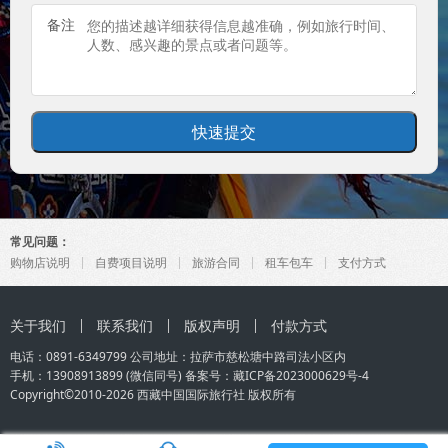
备注
常见问题：
购物店说明
自费项目说明
旅游合同
租车包车
支付方式
关于我们
联系我们
版权声明
付款方式
电话：0891-6349799 公司地址：拉萨市慈松塘中路司法小区内
手机：
13908913899
(微信同号) 备案号：
藏ICP备2023000629号-4
Copyright©2010-2026
西藏中国国际旅行社
版权所有