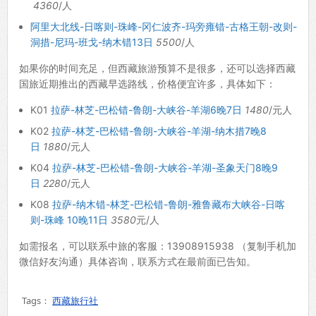
4360
/人
阿里大北线-日喀则-珠峰-冈仁波齐-玛旁雍错-古格王朝-改则-
洞措-尼玛-班戈-纳木错13日
5500
/人
如果你的时间充足，但西藏旅游预算不是很多，还可以选择西藏
国旅近期推出的西藏早选路线，价格便宜许多，具体如下：
K01
拉萨-林芝-巴松错-鲁朗-大峡谷-羊湖6晚7日
1480
/元人
K02
拉萨-林芝-巴松错-鲁朗-大峡谷-羊湖-纳木措7晚8
日
1880
/元人
K04
拉萨-林芝-巴松错-鲁朗-大峡谷-羊湖-圣象天门8晚9
日
2280
/元人
K08
拉萨-纳木错-林芝-巴松错-鲁朗-雅鲁藏布大峡谷-日喀
则-珠峰 10晚11日
3580
元/人
如需报名，可以联系中旅的客服：13908915938 （复制手机加
微信好友沟通）具体咨询，联系方式在最前面已告知。
Tags：
西藏旅行社