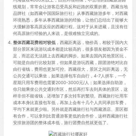
线规划，常常会让游客忍受高反和赶路的双重折磨。西藏当地
品牌社（如西藏中国国际旅行社）从事西藏旅游多年，对西藏
环境熟悉，多年从事西藏旅游的经验，让他们总结出了能够大
大缓解游客高原反应的西藏行程。这对于从未进藏，且没有任
何高原旅行经验的人来说，是很难独立完成的。
整体西藏花费相对较低
，西藏距离远，物价高，相较于国内大
部分景区来说游玩成本都是比较高的，很多朋友都因为资金不
足，而迟迟无法踏上去西藏的脚步。如果去国内其他景区玩，
可能是自由行比较划算，但如果是游玩西藏，跟团游绝对比自
由行省钱，费用也更加可控。西藏很大，景区之间距离远，无
公共交通可以乘坐，如果选择包车自由行，4-7人拼车，一个
星期只用车费用也需要2000-3000元/人；如果选择自助游，
你只能乘坐公共交通到市区，然后再打车去到具体的景区，这
样非但不能省钱，还增加了多次转车的繁琐。西藏旅行社用车
成本本身比直接包车低，再加上会有十几个人共同承担车费，
平均下来就更少啦。另外就是西藏旅行社与西藏酒店、景区都
有合作，可以拿到比普通游客更低的合作价，这样西藏旅行社
安排旅游团的整体成本低，旅行团费自然就更低了。