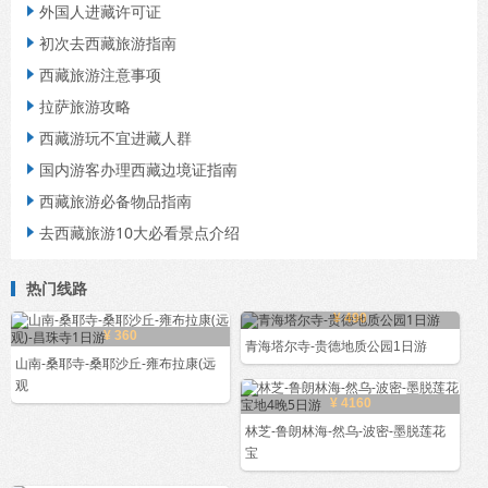
外国人进藏许可证

初次去西藏旅游指南

西藏旅游注意事项

拉萨旅游攻略

西藏游玩不宜进藏人群

国内游客办理西藏边境证指南

西藏旅游必备物品指南

去西藏旅游10大必看景点介绍

热门线路
¥ 490
¥ 360
青海塔尔寺-贵德地质公园1日游
山南-桑耶寺-桑耶沙丘-雍布拉康(远
观
¥ 4160
林芝-鲁朗林海-然乌-波密-墨脱莲花
宝