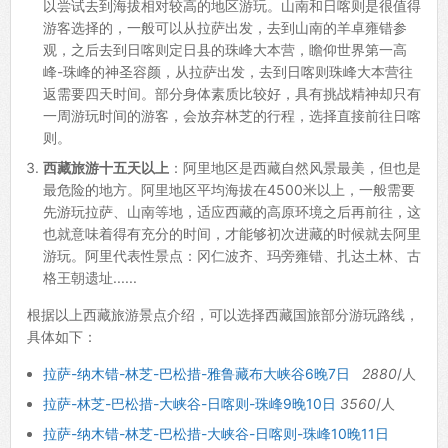
以尝试去到海拔相对较高的地区游玩。山南和日喀则是很值得
游客选择的，一般可以从拉萨出发，去到山南的羊卓雍错参
观，之后去到日喀则定日县的珠峰大本营，瞻仰世界第一高
峰-珠峰的神圣容颜，从拉萨出发，去到日喀则珠峰大本营往
返需要四天时间。部分身体素质比较好，具有挑战精神却只有
一周游玩时间的游客，会放弃林芝的行程，选择直接前往日喀
则。
西藏旅游十五天以上
：阿里地区是西藏自然风景最美，但也是
最危险的地方。阿里地区平均海拔在4500米以上，一般需要
先游玩拉萨、山南等地，适应西藏的高原环境之后再前往，这
也就意味着得有充分的时间，才能够初次进藏的时候就去阿里
游玩。阿里代表性景点：冈仁波齐、玛旁雍错、扎达土林、古
格王朝遗址......
根据以上西藏旅游景点介绍，可以选择西藏国旅部分游玩路线，
具体如下：
拉萨-纳木错-林芝-巴松措-雅鲁藏布大峡谷6晚7日
2880
/人
拉萨-林芝-巴松措-大峡谷-日喀则-珠峰9晚10日
3560
/人
拉萨-纳木错-林芝-巴松措-大峡谷-日喀则-珠峰10晚11日