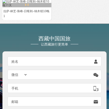
¥ 0
拉萨-林芝-珠峰-日喀则–纳木错10晚
1
西藏中国国旅
让西藏旅行更简单
姓名


手机

邮箱
