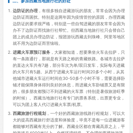
二、
参加西藏当地旅行社的好处
边防证的办理
，有很多独自进藏游玩的朋友，常常会因为办理
边防证而困扰。特别是这两年因为疫情管控的原因，办理西藏
边防证的要求很严格，特别是一些自驾进藏的朋友常常会因为
办不了边防证而找旅行社帮忙。但西藏当地旅行社只会替自己
团上的成员办理边防证，报团游玩西藏去到珠峰、阿里等地区
就不用为边防证而苦恼啦。
进藏火车票预订服务
，大家都知道，想要乘坐火车去拉萨，只
有一条路通行，那就是有天路之称的青藏铁路。各城市去拉萨
的直达火车共有7趟，部分车次为单/双日发车，实际每天进藏
的火车只有5趟。从西宁进藏火车运行时间20多个小时，从其
他城市进藏火车运行时间在30-50多个小时不等，需要选择卧
铺才能保障身体得到良好的休息，而进藏火车卧铺票又是有限
的，很多朋友都预订不到进藏的火车票（特别是暑假旅游旺季
的时候）。西藏当地旅行社有专门的票务系统，出票更专业，
可以为团上客人代订进藏火车票/机票。
西藏旅游行程规划
，一个好的西藏旅游线路行程规划，可以大
大的提高西藏旅行舒适度和体验度，毕竟不是每一位进藏游客
都能够对西藏有充分的了解。西藏全区都在青藏高原之上，平
均海拔在4000米以上，自然环境特殊，不合理的西藏旅游路