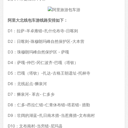
阿里大北线包车游线路安排如下：
D1：拉萨-羊卓雍错–扎什伦布寺-日喀则
D2：日喀则-珠穆朗玛峰自然保护区-大本营
D3：珠穆朗玛峰自然保护区 - 萨嘎
D4：萨嘎-仲巴-冈仁波齐-巴嘎（塔钦）
D5：巴嘎（塔钦）-扎达-古格王朝遗址-托林寺
D6：北线起点-狮泉河
D7：狮泉河- 革吉- 仁多乡
D8：仁多–昂拉仁错–仁青休布错–塔若错- 措勤
D9：壮阔的湖蓝–扎日南木措-当惹雍措–文布南村
D10：文布南村-当穷错-尼玛县