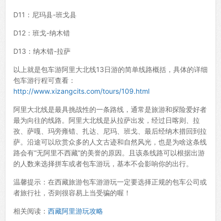
D11：尼玛县-班戈县
D12：班戈-纳木错
D13：纳木错-拉萨
以上就是包车游阿里大北线13日游的简单线路概括，具体的详细
包车游行程可查看：
http://www.xizangcits.com/tours/109.html
阿里大北线是最具挑战性的一条路线，通常是旅游和探险爱好者
最为向往的线路。阿里大北线是从拉萨出发，经过日喀则、拉
孜、萨嘎、玛旁雍错、扎达、尼玛、班戈、最后经纳木措回到拉
萨。沿途可以欣赏众多的人文古迹和自然风光，也是为啥这条线
路会有“无阿里不西藏”的美誉的原因。且该条线路可以根据出游
的人数来选择拼车或者包车游玩，基本不会影响你的出行。
温馨提示：在西藏旅游包车游游玩一定要选择正规的包车公司或
者旅行社，否则很容易上当受骗的喔！
相关阅读：
西藏阿里游玩攻略