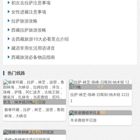
初次去拉萨注意事项

女性进藏注意事项

拉萨旅游攻略

西藏拉萨旅游攻略

去西藏旅游10大必看景点介绍

藏语常用生活用语译音

西藏旅游必备物品指南

热门线路
¥ 0
拉萨-林芝-珠峰-日喀则-纳木错 12日
1
¥ 0
极奢环藏，拉萨，林芝，波密，鲁朗
¥ 280
林海，大峡谷
羊卓雍错半日游
¥ 1560
珠峰+奇林峡边境4日环线游