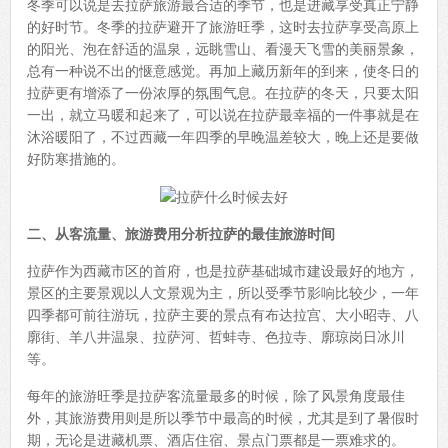
冬季可以说是去拉萨旅游最合适的季节，也是进藏享受真正宁静
的好时节。冬季的拉萨避开了旅游旺季，这时去拉萨享受高原上
的阳光、泡在舒适的温泉，远眺雪山、看漫天飞雪的美丽景象，
总有一种说不出的惬意感觉。再加上藏历新年的到来，使冬日的
拉萨更有增添了一份浓厚的氛围气息。在拉萨的冬天，只要太阳
一出，就立马暖和起来了，可以说在拉萨最幸福的一件事就是在
沐浴暖阳了，不过西藏一年四季的早晚温差较大，晚上还是要做
好防寒措施的。
二、从客流量、旅游费用分析拉萨的最佳旅游时间
拉萨作为西藏市区的首府，也是拉萨基础城市建设最好的地方，
景区的主要景观以人文景观为主，所以受季节影响比较少，一年
四季都可前往游玩，拉萨主要的景点有布达拉宫、大小昭寺、八
廓街、羊八井温泉、拉萨河、哲蚌寺、色拉寺、廓琼岗日冰川
等。
每年的旅游旺季是拉萨客流量最多的时候，除了风景角度最佳
外，其旅游费用则是所以季节中最高的时候，尤其是到了暑假时
期，无论是进藏机票、酒店住宿、景点门票都是一票难求的。