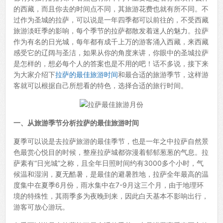
的西藏，而且你去的时间点不同，其旅游花费也就有所不同。不
过作为圣城的拉萨，可以说是一年四季都可以前往的，不受西藏
旅游淡旺季的影响，每个季节的拉萨都散发着迷人的魅力。拉萨
作为有名的日光城，每年都有成千上万的游客涌入西藏，来西藏
感受它的辽阔与圣洁，如果从你的角度来讲，你眼中的圣城拉萨
是怎样的，想必每个人的答案也是不用的吧！话不多说，接下来
为大家介绍下
拉萨的最佳旅游时间
和最合适的旅游季节，这样游
客就可以根据自己所想看的特色，选择合适的旅行时间。
一、从旅游季节分析拉萨的最佳旅游时间
夏季可以说是去拉萨旅游的最佳季节，也是一年之中拉萨自然景
色最赏心悦目的时候，整座拉萨城都弥漫着郁郁葱葱的气息。拉
萨素有“日光城”之称，且全年日照时间约有3000多个小时，气
候温和湿润，夏无酷暑，是最佳的避暑胜地，拉萨全年最高的温
度集中在夏季6月份，雨水集中在7-9月这三个月，由于地理环
境的特殊性，其雨季多为夜晚到来，因此白天基本不影响出行，
游客可放心游玩。