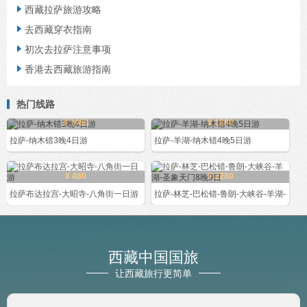
西藏拉萨旅游攻略

去西藏穿衣指南

初次去拉萨注意事项

香港去西藏旅游指南

热门线路
¥ 1460
¥ 1280
拉萨-纳木错3晚4日游
拉萨-羊湖-纳木错4晚5日游
¥ 480
¥ 2280
拉萨布达拉宫-大昭寺-八角街一日游
拉萨-林芝-巴松错-鲁朗-大峡谷-羊湖-
西藏中国国旅
让西藏旅行更简单