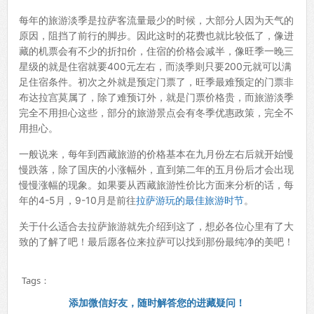
每年的旅游淡季是拉萨客流量最少的时候，大部分人因为天气的
原因，阻挡了前行的脚步。因此这时的花费也就比较低了，像进
藏的机票会有不少的折扣价，住宿的价格会减半，像旺季一晚三
星级的就是住宿就要400元左右，而淡季则只要200元就可以满
足住宿条件。初次之外就是预定门票了，旺季最难预定的门票非
布达拉宫莫属了，除了难预订外，就是门票价格贵，而旅游淡季
完全不用担心这些，部分的旅游景点会有冬季优惠政策，完全不
用担心。
一般说来，每年到西藏旅游的价格基本在九月份左右后就开始慢
慢跌落，除了国庆的小涨幅外，直到第二年的五月份后才会出现
慢慢涨幅的现象。如果要从西藏旅游性价比方面来分析的话，每
年的4-5月，9-10月是前往
拉萨游玩的最佳旅游时节
。
关于什么适合去拉萨旅游就先介绍到这了，想必各位心里有了大
致的了解了吧！最后愿各位来拉萨可以找到那份最纯净的美吧！
Tags：
添加微信好友，随时解答您的进藏疑问！