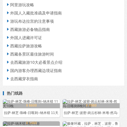
阿里游玩攻略

外国人入藏批准函及申请指南

游玩布达拉宫的注意事项

西藏旅游必备物品指南

外国人进藏许可证

西藏拉萨旅游攻略

西藏各景区最佳旅游时间

去西藏旅游10大必看景点介绍

国内游客办理西藏边境证指南

去西藏穿衣指南

热门线路
¥ 6600
¥ 4980
拉萨-林芝-珠峰-日喀则–纳木错 11天
拉萨-林芝-波密-岗云杉林-米堆-然乌-
¥ 1460