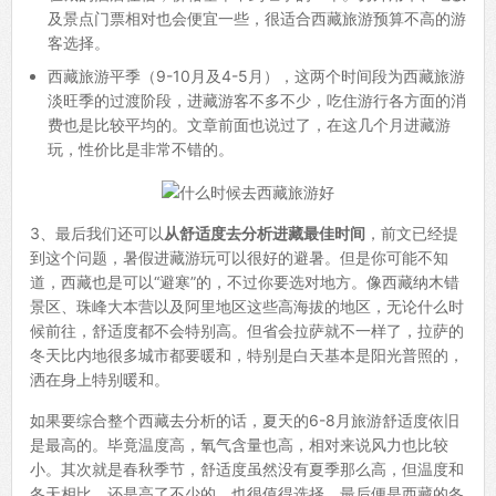
及景点门票相对也会便宜一些，很适合西藏旅游预算不高的游
客选择。
西藏旅游平季（9-10月及4-5月），这两个时间段为西藏旅游
淡旺季的过渡阶段，进藏游客不多不少，吃住游行各方面的消
费也是比较平均的。文章前面也说过了，在这几个月进藏游
玩，性价比是非常不错的。
3、最后我们还可以
从舒适度去分析进藏最佳时间
，前文已经提
到这个问题，暑假进藏游玩可以很好的避暑。但是你可能不知
道，西藏也是可以“避寒”的，不过你要选对地方。像西藏纳木错
景区、珠峰大本营以及阿里地区这些高海拔的地区，无论什么时
候前往，舒适度都不会特别高。但省会拉萨就不一样了，拉萨的
冬天比内地很多城市都要暖和，特别是白天基本是阳光普照的，
洒在身上特别暖和。
如果要综合整个西藏去分析的话，夏天的6-8月旅游舒适度依旧
是最高的。毕竟温度高，氧气含量也高，相对来说风力也比较
小。其次就是春秋季节，舒适度虽然没有夏季那么高，但温度和
冬天相比，还是高了不少的，也很值得选择。最后便是西藏的冬