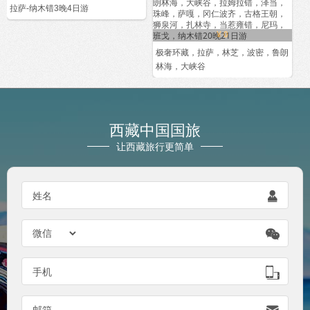
拉萨-纳木错3晚4日游
¥ 0
极奢环藏，拉萨，林芝，波密，鲁朗
林海，大峡谷
西藏中国国旅
让西藏旅行更简单
姓名


手机

邮箱