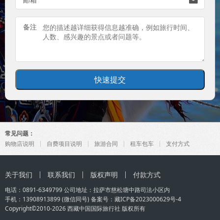

备注
常见问题：
购物店说明
自费项目说明
旅游合同
租车包车
支付方式
关于我们
联系我们
版权声明
付款方式
电话：0891-6349799 公司地址：拉萨市慈松塘中路司法小区内
手机：
13908913899
(微信同号) 备案号：
藏ICP备2023000629号-4
Copyright©2010-2026
西藏中国国际旅行社
版权所有