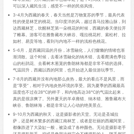
可以深入藏民生活，感受不一样的民俗风情。
3-4月为西藏的春天，春天当然是万物复苏的季节，最具代表
性的便是林芝的桃花。当印度洋的风，越过喜马拉雅山脉，到
达西藏林芝，吹醒林芝第一朵桃花的时候，西藏的春天便拉开
了帷幕。游客可在雅鲁藏布大峡谷、嘎拉桃花村、索松村、拉
如村、易贡等地，看到与内地不一样的浅粉色桃花。
5-6月，是西藏回温的月份，冰雪融化，人们慵懒的情绪也渐
渐消散。这个时候，去看冰雪融化的纳木错、去看爬满色季拉
山的杜鹃花、去看树木葱茏的鲁朗林海都是非常不错的选择。
气温回升，西藏以西的阿里，也开始进入最佳游玩季节。
7-8月的西藏并没有内地那么炎热，最大的看点不是风景，而
是“享受”，相对于内地炎热环境的享受。因为夏季的西藏最高
温度也不过在28℃的样子，和内地高达38℃的气温比起来，
真的是很凉爽了。另外夏天的羊卓雍错、纳木错、雅鲁藏布大
峡谷、鲁朗林海，都是非常让人心动的绝美景点。
9-10月为西藏的秋天，这是摄影者的天堂。无论是圣城拉
萨，还是树木繁多的西藏江南林芝，或者是壮丽的西藏阿里，
都像跌进了大染缸一般，被染成了各种颜色。无论是摄影老手
还是摄影新手，抑或是像我这样完全不懂摄影的人，随手都可