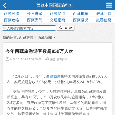
西藏中国国际旅行社
旅游线路
外宾进藏
旅游景点
西藏租车
进藏问答
西藏攻略
西藏天气
交通指南
西藏概况
旅游信息
您的位置:
西藏旅游
>
西藏新闻
>
今年西藏旅游游客数超850万人次


时间:2011-12-27 00:00:00
来源:
西藏商报
12月27日讯，今年，
西藏旅游
接待国内外游客达到850万人
次，实现旅游总收入95亿元，分别比去年增长24.1%和33%。
据新华网报道，今年，乡村旅游持续升温成为西藏旅游发展
新亮点，共有1.3万户、5.3万农牧民参与旅游服务，户均增收
2.4万多元；节庆旅游有了突破性发展，从年初的藏历新年，到
春季的林芝桃花节，再到夏季的阿里象雄文化节、日喀则珠峰文
化节、拉萨雪顿节等，节庆旅游成为西藏旅游新名片。