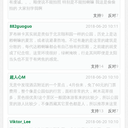
有虔诚。。。顺便说不能拍照 特别是不能拍喇嘛 我这是偷偷
拍的 大家别学我啊
支持
9
反对
7
882guoguo
2018-06-20 10:11
罗布林卡其实就是类似于北京颐和园一样的公园，历史上是达
赖喇嘛的夏宫，或者说避暑胜地。不过有趣的是这里的建筑是
分散的，每代达赖喇嘛都会有自己独有的宫殿，之前建的就变
成了纪念馆。这里环境很好，绿树掩映，行走其间即便是太阳
当头也不至于有烤焦的感觉。
支持
14
反对
9
超人心M
2018-06-20 10:10
无意中发现酒店附近的一个景点，4月份来，免了60元的门票
费用，整个像是公园似的行宫，面积非常的大，树木花草很
多，景色很优美!这个景区一般团体游客来的比较少，所以公园
里的游人比较少，不像西藏其它景色都是人，所以推荐来这里
支持
13
反对
7
Viktor_Lee
2018-06-20 10:10