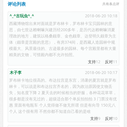
评论列表
共有
条点评
^_^古玩虫^_^
2018-06-20 10:18
西藏博物馆出来对面就是罗布林卡，罗布林卡宝贝园林的意
思，由七世达赖喇嘛兴建历经200多年，是历代达赖喇嘛消夏
理政的地方，建筑以格桑颇章、金色颇章、达登明久颇章为主
体（颇章是宫殿的意思），有房374间，是西藏人造园林中规
模最大、风景最佳的、古迹最多的园林。每个宫殿里都有大量
精美的文物，可惜殿内都不允许拍照。
支持
12
反对
11
木子李
2018-06-20 10:17
罗布林卡地位很高的。布达拉宫是东宫，消暑的夏宫就是罗布
林卡，可以说是和布达拉宫齐名的，因为政治原因使文物丢
失，知名度下降 2 夏天去的时候相当的舒服，各种花花草草，
很多都是没有见过的，超级适合那个单反拍拍拍 3 门票没有优
惠 里面有电瓶车 个人觉得做不做无所谓 但是有向导 150元八
个人 这个很有用 不然你都不知道自己看的是啥
支持
9
反对
10