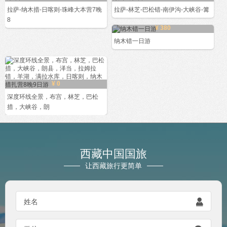
拉萨-纳木措-日喀则-珠峰大本营7晚
拉萨-林芝-巴松错-南伊沟-大峡谷-篝
8
¥ 380
纳木错一日游
¥ 0
深度环线全景，布宫，林芝，巴松
措，大峡谷，朗
西藏中国国旅
让西藏旅行更简单
姓名
