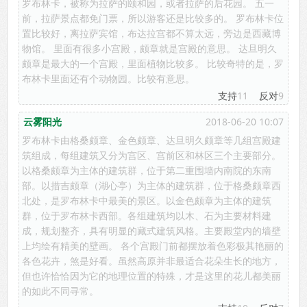
罗布林卡，被称为拉萨的颐和园，或者拉萨的后花园。 五一
前，拉萨景点都免门票，所以游客还是比较多的。 罗布林卡位
置比较好，离拉萨宾馆，布达拉宫都不算太远，旁边是西藏博
物馆。 里面有很多小宫殿，颇章就是宫殿的意思。 达旦明久
颇章是最大的一个宫殿，里面植物比较多。 比较奇特的是，罗
布林卡里面还有个动物园。比较有意思。
支持
11
反对
9
云雾阳光
2018-06-20 10:07
罗布林卡由格桑颇章、金色颇章、达旦明久颇章等几组宫殿建
筑组成，每组建筑又分为宫区、宫前区和林区三个主要部分。
以格桑颇章为主体的建筑群，位于第二重围墙内南院的东南
部。以措吉颇章（湖心亭）为主体的建筑群，位于格桑颇章西
北处，是罗布林卡中最美的景区。以金色颇章为主体的建筑
群，位于罗布林卡西部。各组建筑均以木、石为主要材料建
成，规划整齐，具有明显的藏式建筑风格。主要殿堂内的墙壁
上均绘有精美的壁画。 各个宫殿门前都摆放着色彩极其艳丽的
各色花卉，煞是好看。虽然高原并非最适合花朵生长的地方，
但也许恰恰因为它的地理位置的特殊，才是这里的花儿都美丽
的如此不同寻常。