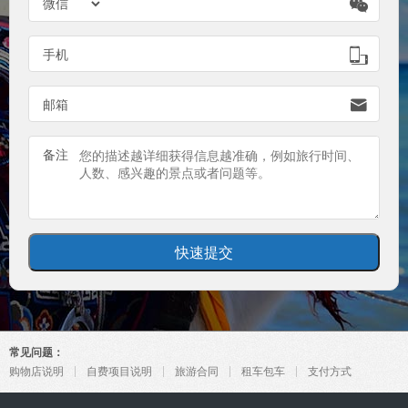

手机

邮箱

备注
常见问题：
购物店说明
自费项目说明
旅游合同
租车包车
支付方式