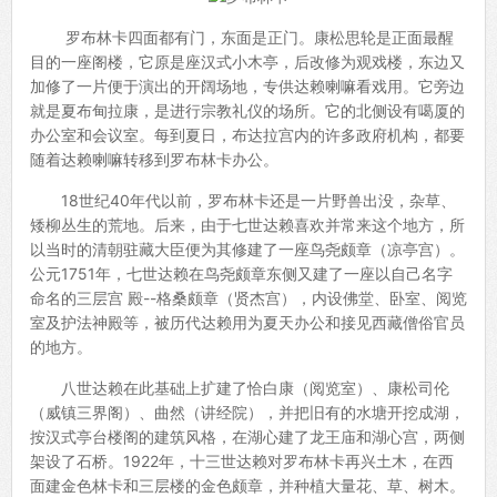
罗布林卡四面都有门，东面是正门。康松思轮是正面最醒
目的一座阁楼，它原是座汉式小木亭，后改修为观戏楼，东边又
加修了一片便于演出的开阔场地，专供达赖喇嘛看戏用。它旁边
就是夏布甸拉康，是进行宗教礼仪的场所。它的北侧设有噶厦的
办公室和会议室。每到夏日，布达拉宫内的许多政府机构，都要
随着达赖喇嘛转移到罗布林卡办公。
18世纪40年代以前，罗布林卡还是一片野兽出没，杂草、
矮柳丛生的荒地。后来，由于七世达赖喜欢并常来这个地方，所
以当时的清朝驻藏大臣便为其修建了一座鸟尧颇章（凉亭宫）。
公元1751年，七世达赖在鸟尧颇章东侧又建了一座以自己名字
命名的三层宫 殿--格桑颇章（贤杰宫），内设佛堂、卧室、阅览
室及护法神殿等，被历代达赖用为夏天办公和接见西藏僧俗官员
的地方。
八世达赖在此基础上扩建了恰白康（阅览室）、康松司伦
（威镇三界阁）、曲然（讲经院），并把旧有的水塘开挖成湖，
按汉式亭台楼阁的建筑风格，在湖心建了龙王庙和湖心宫，两侧
架设了石桥。1922年，十三世达赖对罗布林卡再兴土木，在西
面建金色林卡和三层楼的金色颇章，并种植大量花、草、树木。