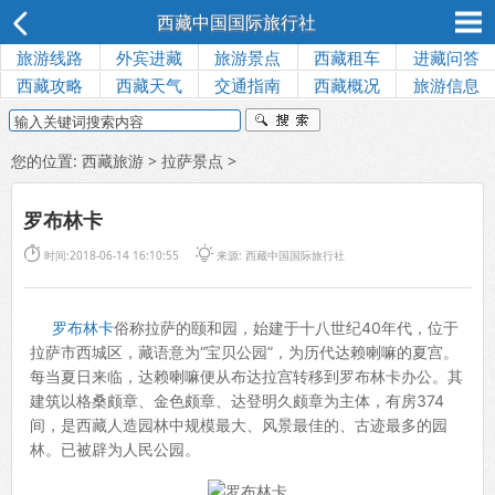
西藏中国国际旅行社
旅游线路
外宾进藏
旅游景点
西藏租车
进藏问答
西藏攻略
西藏天气
交通指南
西藏概况
旅游信息
您的位置:
西藏旅游
>
拉萨景点
>
罗布林卡


时间:2018-06-14 16:10:55
来源: 西藏中国国际旅行社
罗布林卡
俗称拉萨的颐和园，始建于十八世纪40年代，位于
拉萨市西城区，藏语意为“宝贝公园”，为历代达赖喇嘛的夏宫。
每当夏日来临，达赖喇嘛便从布达拉宫转移到罗布林卡办公。其
建筑以格桑颇章、金色颇章、达登明久颇章为主体，有房374
间，是西藏人造园林中规模最大、风景最佳的、古迹最多的园
林。已被辟为人民公园。