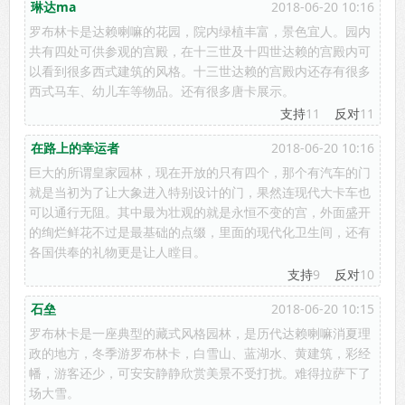
琳达ma
2018-06-20 10:16
罗布林卡是达赖喇嘛的花园，院内绿植丰富，景色宜人。园内
共有四处可供参观的宫殿，在十三世及十四世达赖的宫殿内可
以看到很多西式建筑的风格。十三世达赖的宫殿内还存有很多
西式马车、幼儿车等物品。还有很多唐卡展示。
支持
11
反对
11
在路上的幸运者
2018-06-20 10:16
巨大的所谓皇家园林，现在开放的只有四个，那个有汽车的门
就是当初为了让大象进入特别设计的门，果然连现代大卡车也
可以通行无阻。其中最为壮观的就是永恒不变的宫，外面盛开
的绚烂鲜花不过是最基础的点缀，里面的现代化卫生间，还有
各国供奉的礼物更是让人瞠目。
支持
9
反对
10
石垒
2018-06-20 10:15
罗布林卡是一座典型的藏式风格园林，是历代达赖喇嘛消夏理
政的地方，冬季游罗布林卡，白雪山、蓝湖水、黄建筑，彩经
幡，游客还少，可安安静静欣赏美景不受打扰。难得拉萨下了
场大雪。