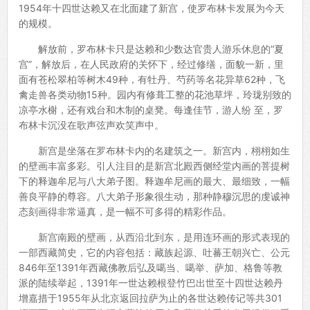
1954年十四世达赖又在北面建了新宫，使罗布林卡发展为今天
的规模。
解放前，罗布林卡只是达赖和少数达官贵人游乐休息的“夏
宫”，解放后，在人民政府的关怀下，经过修缮，面貌一新，里
面有苍松翠柏等树木49种，有牡丹、芍药等名花异草62种，飞
禽走兽各类动物15种。园内有修葺工整的花池草坪，玲珑别致的
凉亭水榭，还有戏台和木制的桌凳。每逢佳节，游人纷 至，罗
布林卡沉没在歌声弦声欢笑声中。
新宫是坐落在罗布林卡内的名建筑之一。新宫内，栩栩如生
的壁画丰富多彩。引人注目的是新宫北殿西侧经堂内画的菩提树
下的释迦牟尼与八大弟子图。释迦牟尼画的最大、最细致，一幅
善良平静的尊容。八大弟子形象很生动，那种静穆沉思的虔诚神
态刻画得非常逼真，是一幅不可多得的精彩作品。
新宫南殿的壁画，从西沿北到东，是用连环画的形式表现的
一部西藏简史，它的内容包括：藏族起源、吐蕃王朝兴亡、公元
846年至1391年西藏佛教后弘及噶当、噶举、萨加、格鲁等教
派的陆续举起，1391年一世达赖根登竹巴出世至十四世达赖丹
增嘉措于1955年从北京返回拉萨为止的各世达赖传记等共301