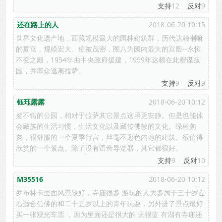
支持
12
反对
9
还在路上的人
2018-06-20 10:15
世界文化遗产地，西藏规模最大的园林建筑群，历代达赖喇嘛
的夏宫，规模宏大、植被茂密，图八为园内最大的宫殿--永恒
不变之殿，1954年由中央政府援建，1959年达赖在此密谋叛
国，并率众逃离拉萨。
支持
9
反对
9
钰珏露露
2018-06-20 10:12
挺不错的公园，相对于拉萨其它景点这里更安静。但是也能体
会藏族的生活习惯，生活文化以及藏传佛教的文化。绿树匆
匆，很舒服的一个夏季行宫，丝毫不逊色内地的建筑。很值得
欣赏的一个景点。除了没有语音导览器，其它都很好。
支持
9
反对
10
M35516
2018-06-20 10:12
罗布林卡里面风景较好，寺庙很多 游玩的人大多属于三十岁左
右适合信佛的和二十五岁以上的青年玩耍，另外进了景点最好
买一张观光车票 ，因为里面还是很大的 天很蓝 有湖有寺庙还