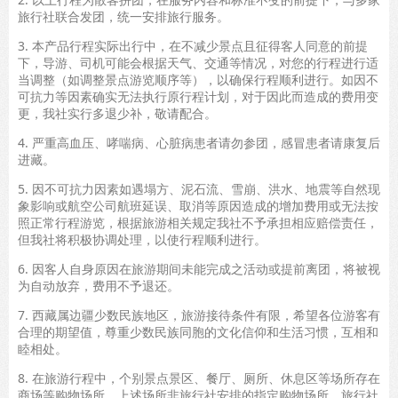
旅行社联合发团，统一安排旅行服务。
3. 本产品行程实际出行中，在不减少景点且征得客人同意的前提
下，导游、司机可能会根据天气、交通等情况，对您的行程进行适
当调整（如调整景点游览顺序等），以确保行程顺利进行。如因不
可抗力等因素确实无法执行原行程计划，对于因此而造成的费用变
更，我社实行多退少补，敬请配合。
4. 严重高血压、哮喘病、心脏病患者请勿参团，感冒患者请康复后
进藏。
5. 因不可抗力因素如遇塌方、泥石流、雪崩、洪水、地震等自然现
象影响或航空公司航班延误、取消等原因造成的增加费用或无法按
照正常行程游览，根据旅游相关规定我社不予承担相应赔偿责任，
但我社将积极协调处理，以使行程顺利进行。
6. 因客人自身原因在旅游期间未能完成之活动或提前离团，将被视
为自动放弃，费用不予退还。
7. 西藏属边疆少数民族地区，旅游接待条件有限，希望各位游客有
合理的期望值，尊重少数民族同胞的文化信仰和生活习惯，互相和
睦相处。
8. 在旅游行程中，个别景点景区、餐厅、厕所、休息区等场所存在
商场等购物场所，上述场所非旅行社安排的指定购物场所。旅行社