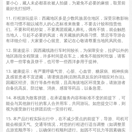
要小心，藏人未必都喜欢被人拍摄，为避免不必要的麻烦，取景前
最好先打招呼。
11. 行程游玩提示：西藏地区多是少数民族居住地区，深受宗教影响
有些习惯不能以城市人的心态标准来衡量，不要去计较和指责他
们。不要和司机吵架，不要离团观藏人葬礼，偶有不慎，就会触怒
当地人，引起不必要的风波；有关藏族的风俗习惯、禁忌等导游会
有详细介绍，大家要小心留意、紧记在心敬请尊重当地民风民俗。
12. 限速提示：因西藏线路行车时间较长，为保障安全，拉萨以外的
地区路段全程限速，许多时间是在车上，难免不能按时吃饭，请客
人带一些零食及饼干，也可带一些西洋参用于提神。
13. 健康提示：有严重呼吸气管、心脏、心血管、糖尿病、精神疾病
及感冒患者不宜进藏，请谨慎选择(后附高原反应的详细应对办法)。
因藏区经济、医疗等条件有限，且高海拔地区环境复杂，请旅游者
自备抗高反、防过敏、消炎、感冒等药品，以备急需。
14. 本线路为散客拼团，在承诺服务内容和标准不变的前提下 ，可
能会与其他旅行社的客人合并用车，共同游玩。如您提交订单，则
视为接受旅行社拼团后统一安排行程。
15. 本产品行程实际出行中，在不减少景点的前提下，导游、司机可
能会根据天气、交通等情况，对您的行程进行适当调整（如调整景
点游览顺序等），以确保行程顺利进行。如因不可抗力等因素确实