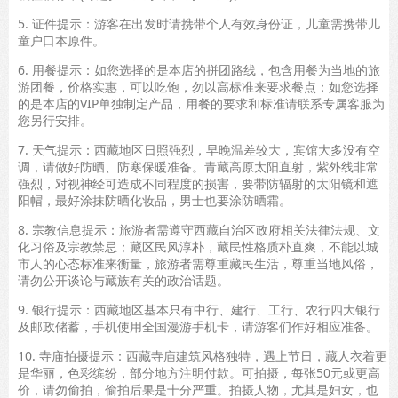
5. 证件提示：游客在出发时请携带个人有效身份证，儿童需携带儿
童户口本原件。
6. 用餐提示：如您选择的是本店的拼团路线，包含用餐为当地的旅
游团餐，价格实惠，可以吃饱，勿以高标准来要求餐点；如您选择
的是本店的VIP单独制定产品，用餐的要求和标准请联系专属客服为
您另行安排。
7. 天气提示：西藏地区日照强烈，早晚温差较大，宾馆大多没有空
调，请做好防晒、防寒保暖准备。青藏高原太阳直射，紫外线非常
强烈，对视神经可造成不同程度的损害，要带防辐射的太阳镜和遮
阳帽，最好涂抹防晒化妆品，男士也要涂防晒霜。
8. 宗教信息提示：旅游者需遵守西藏自治区政府相关法律法规、文
化习俗及宗教禁忌；藏区民风淳朴，藏民性格质朴直爽，不能以城
市人的心态标准来衡量，旅游者需尊重藏民生活，尊重当地风俗，
请勿公开谈论与藏族有关的政治话题。
9. 银行提示：西藏地区基本只有中行、建行、工行、农行四大银行
及邮政储蓄，手机使用全国漫游手机卡，请游客们作好相应准备。
10. 寺庙拍摄提示：西藏寺庙建筑风格独特，遇上节日，藏人衣着更
是华丽，色彩缤纷，部分地方注明付款。可拍摄，每张50元或更高
价，请勿偷拍，偷拍后果是十分严重。拍摄人物，尤其是妇女，也