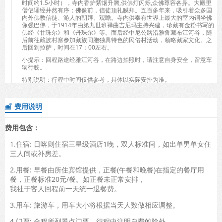
时间约
1.5
小时），寺内香炉紫烟升腾
,
供佛灯闪烁
,
众佛尊容各异。大殿里
僧侣诵经井然有序；佛像前，信徒顶礼膜拜。五百多年来，吸引着众多国
内外佛教信徒、游人的朝拜、观瞻。寺内供奉有世界上最大的室内铜坐佛
像强巴佛，于
1914
年由第九世班禅曲吉尼玛主持兴建，珍藏有金粉书写的
佛经《甘珠尔》和《丹珠尔》等。而后经中尼公路沿雅鲁藏布江河谷，随
后前往藏族村寨参加藏族同胞独具特色的民俗村活动，领略藏家文化。之
后回到拉萨，时间在
17
：
00
左右。
小提示：回程路途经雅江河谷，在路边拍照时，请注意自身安全，留意车
辆行驶。
特别说明：行程中时间仅供参考，具体以实际安排为准。
费用说明

费用包含：
1.住宿: 日喀则住宿三星级酒店1晚，双人标准间，如出单男单女住
三人间或补房差。
2.用餐: 早餐由所住宾馆提供，正餐(午餐和晚餐)在指定的餐厅用
餐，正餐标准20元/餐。如正餐未正常安排，
我社于客人回程前一天统一退餐费。
3.用车: 旅游车，用车大小将根据当天人数做相应调整。
4.门票: 全程所列景点门票，行程中注明自费的除外。