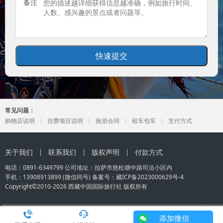
备注
常见问题：
购物店说明
自费项目说明
旅游合同
租车包车
支付方式
关于我们
联系我们
版权声明
付款方式
电话：0891-6349799 公司地址：拉萨市慈松塘中路司法小区内
手机：
13908913899
(微信同号) 备案号：
藏ICP备2023000629号-4
Copyright©2010-2026
西藏中国国际旅行社
版权所有
添加微信