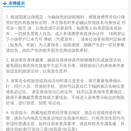
友情提示

1. 根据国家法律规定，为确保您的游程顺利，请随身携带并自行保
管好您的有效身份证明，并在报名时务必确认所报姓名与身份证 件
完全一致无 误，以免造成不必要损失，如因客人自身原因造成损
失，一切损失需客人自负。成人务请携带有效身份证件、18周岁以
下小孩带户口本方可 乘机（均需原件）；请各位游客按照约定标准
（如身高、年龄）为儿童报名，如因虚报、隐瞒产生的一切后果敬
请自负，由此产生的相关损失也将由游客承担。
2. 旅游者应身体健康，确保自身身体条件能够顺利完成旅游活动，
避免因自身疾病在旅途中引起不良后果。请根据自己的身体条件参
加适宜的旅游活动，以免发生意外。
3. 游客在全程旅游或自由活动时请注意安全，请尽量避免单独出
行；同行人员、导游的手机、房间号以及自己下榻的酒店名称位置
请务必记住。 请妥善保管自己的证件、钱币以及其他等贵重物品，
随身不要佩戴贵重首饰或大量现金。不得进入设有警示标志的危险
区域，进行游览、拍照 等活动。
4. 住宿提示：西藏地处西部经济落后地区，酒店住宿接待条件有
限，请勿与内地及沿海发达地区住宿条件相比。行程所含住宿均为
舒适性普通住宿，如对住宿有更高要求，请及时联系专属客服，升
级住宿标准(可选挂三星/挂四星/挂五星)。