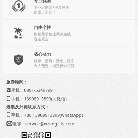
专业优质

专业定制师+深度体验
跟团玩不到！
自由个性

根据需求极速调整路线
说走就走
省心省力

机票、酒店、活动、租车
专人预定，锁定稀缺资源
旅游顾问：
座机：0891-6349799

手机：13908913899(同微信)

港澳及外籍联系方式：
手机：+86 13908913899(whatsApp)

电邮：
service@xizangcits.com
