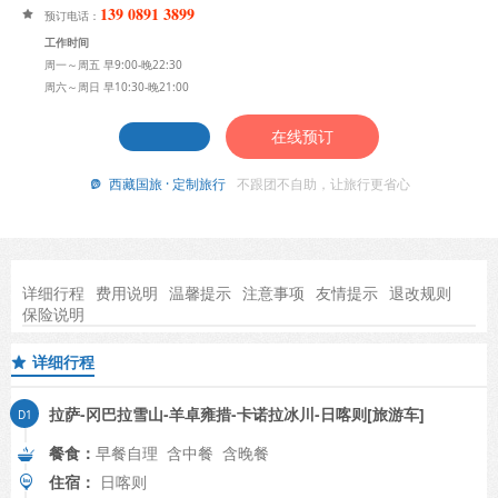
139 0891 3899

预订电话：
工作时间
周一～周五 早9:00-晚22:30
周六～周日 早10:30-晚21:00
在线预订
西藏国旅 · 定制旅行
不跟团不自助，让旅行更省心

详细行程
费用说明
温馨提示
注意事项
友情提示
退改规则
保险说明
详细行程

拉萨-冈巴拉雪山-羊卓雍措-卡诺拉冰川-日喀则[旅游车]
餐食：
早餐自理 含中餐 含晚餐
住宿：
日喀则