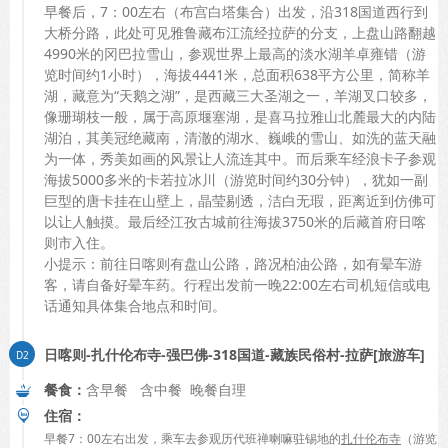
早餐后，7：00左右（布宫白塔集合）出发，沿318国道西行到
大桥分路，此处可见雅鲁藏布江流经拉萨的分支，上盘山路翻越
4990米的冈巴拉雪山，参观世界上最高的淡水湖羊卓雍错（游
览时间约1小时），海拔4441米，总面积638平方公里，简称羊
湖，藏意为“天鹅之湖”，是西藏三大圣湖之一，羊湖叉口较多，
像珊瑚枝一般，属于高原堰塞湖，是喜马拉雅山北麓最大的内陆
湖泊，其美冠绝藏南，清澈的湖水、巍峨的雪山、如洗的蓝天融
为一体，秀美如画的风景让人流连其中。而后乘车经浪卡子参观
海拔5000多米的卡若拉冰川（游览时间约30分钟），犹如一副
巨型的唐卡挂在山壁上，晶莹剔透，洁白无瑕，距离近到仿佛可
以让人触摸。最后经江孜古城前往海拔3750米的后藏首府日喀
则市入住。
小提示：前往日喀则有盘山公路，路况柏油公路，如有晕车游
客，请自备好晕车药。行程出发前一晚22:00左右司机短信或电
话通知具体集合地点和时间。
日喀则-扎什伦布寺-强巴佛-318国道-藏族民俗村-拉萨[旅游车]
餐食：
含早餐 含中餐 晚餐自理
住宿：
早餐
7
：
00
左右出发，乘车去参观历代班禅喇嘛驻锡地的
扎什伦布寺
（游览