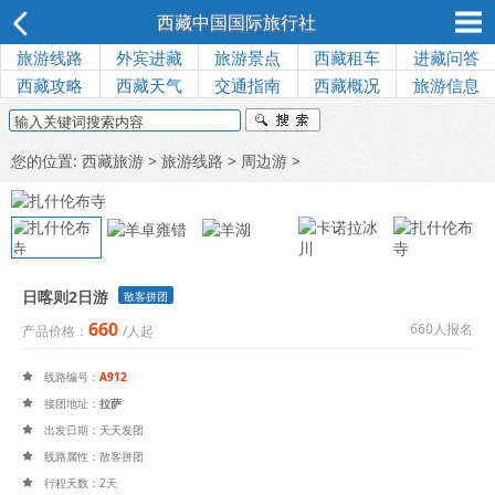
西藏中国国际旅行社
旅游线路
外宾进藏
旅游景点
西藏租车
进藏问答
西藏攻略
西藏天气
交通指南
西藏概况
旅游信息
您的位置:
西藏旅游
>
旅游线路
>
周边游
>
日喀则2日游
散客拼团
660
660人报名
产品价格：
/人起
线路编号：
A912

接团地址：
拉萨

出发日期：天天发团

线路属性：散客拼团

行程天数：2天
