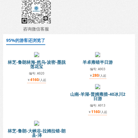
咨询微信客服
95%的游客还浏览了
林芝-鲁朗林海-然乌-波密-墨脱
羊卓雍错半日游
莲花宝
编号: A903
编号: A920
280
￥
/人起
4160
￥
/人起
山南-羊湖-普姆雍措-40冰川2
日游
编号: A913
1160
￥
/人起
林芝-鲁朗-大峡谷-拉姆拉错-朗
县-泽