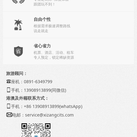
跟团玩不到！
自由个性

根据需求极速调整路线
说走就走
省心省力

机票、酒店、活动、租车
专人预定，锁定稀缺资源
旅游顾问：
座机：0891-6349799

手机：13908913899(同微信)

港澳及外籍联系方式：
手机：+86 13908913899(whatsApp)

电邮：
service@xizangcits.com
