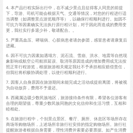
4. 本产品行程实际出行中，在不减少景点且征得客人同意的前提
下，导游、司机可能会根据天气、交通等情况，对您的行程进行适
当调整（如调整景点游览顺序等），以确保行程顺利进行。如因不
可抗力等因素确实无法执行原行程计划，对于因此而造成的费用变
更，我社实行多退少补，敬请配合。。
5. 严重高血压、哮喘病、心脏病患者请勿参团，感冒患者请康复后
进藏。
6. 因不可抗力因素如遇塌方、泥石流、雪崩、洪水、地震等自然现
象影响或航空公司航班延误、取消等原因造成的增加费用或无法按
照正常行程游览，根据旅游相关规定我社不予承担相应赔偿责任，
但我社将积极协调处理，以使行程顺利进行。
7. 因客人自身原因在旅游期间未能完成之活动或提前离团，将被视
为自动放弃，费用不予退还。
8. 西藏属边疆少数民族地区，旅游接待条件有限，希望各位游客有
合理的期望值，尊重少数民族同胞的文化信仰和生活习惯，互相和
睦相处。
9. 在旅游行程中，个别景点景区、餐厅、厕所、休息区等场所存在
商场等购物场所，上述场所非旅行社安排的指定购物场所。旅行社
提醒旅游者根据自身需要，理性消费并索要必要票据。如产生消费