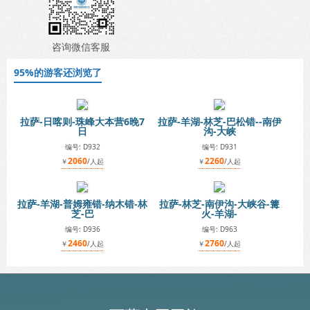
咨询微信客服
95%的游客还浏览了
拉萨-日喀则-珠峰大本营6晚7
拉萨-羊湖-林芝-巴松错--南伊
日
沟-大峡
编号: D932
编号: D931
2060
2260
￥
/人起
￥
/人起
拉萨-羊湖-普姆雍错-纳木错-林
拉萨-林芝-南伊沟-大峡谷-篝
芝-巴
火-羊湖-
编号: D936
编号: D963
2460
2760
￥
/人起
￥
/人起