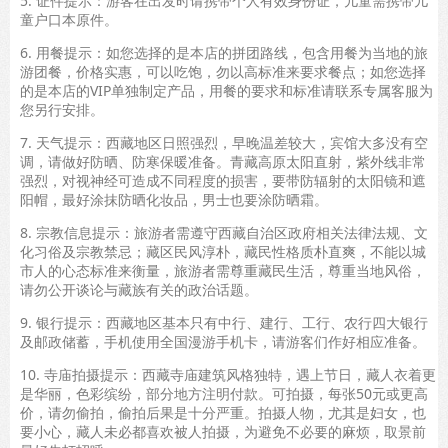
5. 证件提示：游客在出发时请携带个人有效身份证，儿童需携带儿
童户口本原件。
6. 用餐提示：如您选择的是本店的拼团路线，包含用餐为当地的旅
游团餐，价格实惠，可以吃饱，勿以高标准来要求餐点；如您选择
的是本店的VIP单独制定产品，用餐的要求和标准请联系专属客服为
您另行安排。
7. 天气提示：西藏地区日照强烈，早晚温差较大，宾馆大多没有空
调，请做好防晒、防寒保暖准备。青藏高原太阳直射，紫外线非常
强烈，对视神经可造成不同程度的损害，要带防辐射的太阳镜和遮
阳帽，最好涂抹防晒化妆品，男士也要涂防晒霜。
8. 宗教信息提示：旅游者需遵守西藏自治区政府相关法律法规、文
化习俗及宗教禁忌；藏区民风淳朴，藏民性格质朴直爽，不能以城
市人的心态标准来衡量，旅游者需尊重藏民生活，尊重当地风俗，
请勿公开谈论与藏族有关的政治话题。
9. 银行提示：西藏地区基本只有中行、建行、工行、农行四大银行
及邮政储蓄，手机使用全国漫游手机卡，请游客们作好相应准备。
10. 寺庙拍摄提示：西藏寺庙建筑风格独特，遇上节日，藏人衣着更
是华丽，色彩缤纷，部分地方注明付款。可拍摄，每张50元或更高
价，请勿偷拍，偷拍后果是十分严重。拍摄人物，尤其是妇女，也
要小心，藏人未必都喜欢被人拍摄，为避免不必要的麻烦，取景前