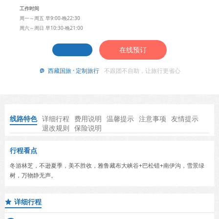
工作时间
周一～周五 早9:00-晚22:30
周六～周日 早10:30-晚21:00
在线预订
西藏国旅 · 定制旅行
不跟团不自助，让旅行更省心

线路特色
详细行程
费用说明
温馨提示
注意事项
友情提示
退改规则
保险说明
行程看点
冬游林芝，不逊夏季，美不胜收，雅鲁藏布大峡谷+巴松错+南伊沟，雪景绿
树，万物静无声。
详细行程
