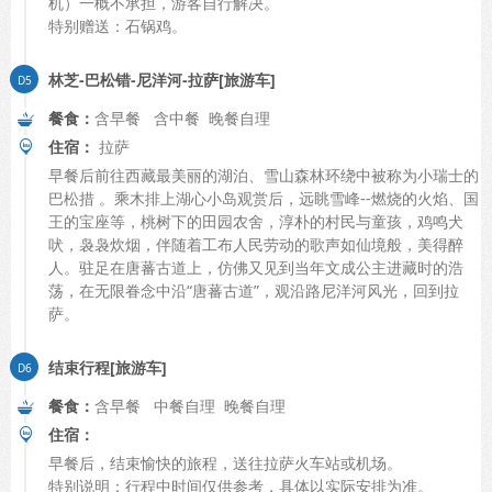
机）一概不承担，游客自行解决。
特别赠送：石锅鸡。
林芝-巴松错-尼洋河-拉萨[旅游车]
餐食：
含早餐 含中餐 晚餐自理
住宿：
拉萨
早餐后前往西藏最美丽的湖泊、雪山森林环绕中被称为小瑞士的
巴松措 。乘木排上湖心小岛观赏后，远眺雪峰--燃烧的火焰、国
王的宝座等，桃树下的田园农舍，淳朴的村民与童孩，鸡鸣犬
吠，袅袅炊烟，伴随着工布人民劳动的歌声如仙境般，美得醉
人。驻足在唐蕃古道上，仿佛又见到当年文成公主进藏时的浩
荡，在无限眷念中沿“唐蕃古道”，观沿路尼洋河风光，回到拉
萨。
结束行程[旅游车]
餐食：
含早餐 中餐自理 晚餐自理
住宿：
早餐后，结束愉快的旅程，送往拉萨火车站或机场。
特别说明：行程中时间仅供参考，具体以实际安排为准。