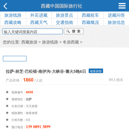
西藏中国国际旅行社
旅游线路
外宾进藏
旅游景点
西藏租车
进藏问答
西藏攻略
西藏天气
交通指南
西藏概况
旅游信息
您的位置:
西藏旅游
>
旅游线路
>
冬游西藏
>
拉萨-林芝-巴松错-南伊沟-大峡谷-篝火5晚6日
散客拼团
1860
89人报名
产品价格：
/人起
线路编号：
A930

接团地址：
拉萨

出发日期：天天发团

线路属性：散客拼团

行程天数：6天

139 0891 3899

预订电话：