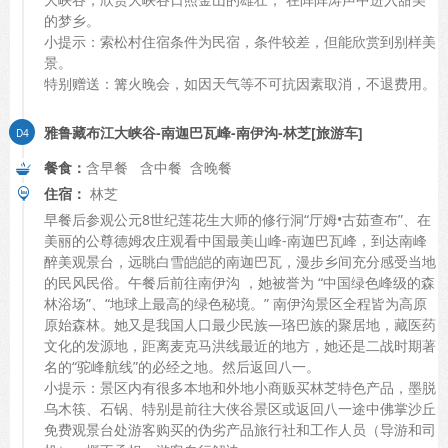
的梦乡。
小提示：索松村住宿条件为民宿，条件较差，但能欣赏到别样美
景。
特别赠送：篝火晚会，如因天气等不可抗因素取消，不退费用。
雅鲁藏布江大峡谷-南迦巴瓦峰-南伊沟-林芝[旅游车]
餐食：
含早餐 含中餐 含晚餐
住宿：
林芝
早餐后参观公元8世纪莲花生大师的修行洞“厅姆•古茹查布”、在
美丽的公尊德姆农庄观看中国最美山峰-南迦巴瓦峰，到达南峰
醉美观景台，远眺白雪皑皑的南迦巴瓦，漫步乡间充分感受当地
的民风民俗。午餐后前往南伊沟 ，她被誉为 “中国绿色峰级的森
林浴场”、“地球上最高的绿色秘境。” 南伊沟景区全程皆为高原
原始森林。她又是我国人口最少民族—珞巴族的聚居地，藏医药
文化的发源地，距离麦克马洪线最近的地方，她还是二战时期著
名的“驼峰航线”的必经之地。然后返回八一。
小提示：景区内有很多本地和外地小商贩买林芝特色产品，墨脱
乌木筷、石锅、特别是前往大侠谷景区或返回八一途中佛掌沙丘
免费观景台处游客购买的伪劣产品旅行社和工作人员（导游和司