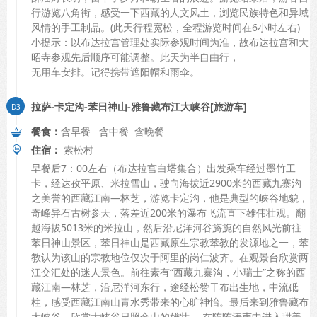
行游览八角街，感受一下西藏的人文风土，浏览民族特色和异域
风情的手工制品。(此天行程宽松，全程游览时间在6小时左右)
小提示：以布达拉宫管理处实际参观时间为准，故布达拉宫和大
昭寺参观先后顺序可能调整。此天为半自由行，
无用车安排。记得携带遮阳帽和雨伞。
拉萨-卡定沟-苯日神山-雅鲁藏布江大峡谷[旅游车]
餐食：
含早餐 含中餐 含晚餐
住宿：
索松村
早餐后7：00左右（布达拉宫白塔集合）出发乘车经过墨竹工
卡，经达孜平原、米拉雪山，驶向海拔近2900米的西藏九寨沟
之美誉的西藏江南—林芝，游览卡定沟，他是典型的峡谷地貌，
奇峰异石古树参天，落差近200米的瀑布飞流直下雄伟壮观。翻
越海拔5013米的米拉山，然后沿尼洋河谷旖旎的自然风光前往
苯日神山景区，苯日神山是西藏原生宗教苯教的发源地之一，苯
教认为该山的宗教地位仅次于阿里的岗仁波齐。在观景台欣赏两
江交汇处的迷人景色。前往素有“西藏九寨沟，小瑞士”之称的西
藏江南—林芝，沿尼洋河东行，途经松赞干布出生地，中流砥
柱，感受西藏江南山青水秀带来的心旷神怡。最后来到雅鲁藏布
大峡谷，欣赏大峡谷日照金山的雄壮， 在阵阵涛声中进入甜美