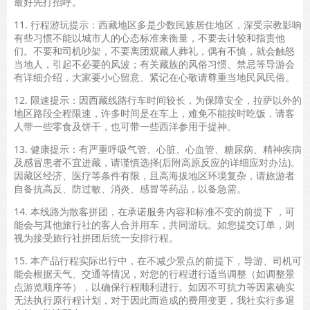
最好先打招呼。
11. 行程游玩提示：西藏地区多是少数民族居住地区，深受宗教影响
有些习惯不能以城市人的心态标准来衡量，不要去计较和指责他
们。不要和司机吵架，不要离团观藏人葬礼，偶有不慎，就会触怒
当地人，引起不必要的风波；有关藏族的风俗习惯、禁忌等导游会
有详细介绍，大家要小心留意、紧记在心敬请尊重当地民风民俗。
12. 限速提示：因西藏线路行车时间较长，为保障安全，拉萨以外的
地区路段全程限速，许多时间是在车上，难免不能按时吃饭，请客
人带一些零食及饼干，也可带一些西洋参用于提神。
13. 健康提示：有严重呼吸气管、心脏、心血管、糖尿病、精神疾病
及感冒患者不宜进藏，请谨慎选择(后附高原反应的详细应对办法)。
因藏区经济、医疗等条件有限，且高海拔地区环境复杂，请旅游者
自备抗高反、防过敏、消炎、感冒等药品，以备急需。
14. 本线路为散客拼团，在承诺服务内容和标准不变的前提下 ，可
能会与其他旅行社的客人合并用车，共同游玩。如您提交订单，则
视为接受旅行社拼团后统一安排行程。
15. 本产品行程实际出行中，在不减少景点的前提下，导游、司机可
能会根据天气、交通等情况，对您的行程进行适当调整（如调整景
点游览顺序等），以确保行程顺利进行。如因不可抗力等因素确实
无法执行原行程计划，对于因此而造成的费用变更，我社实行多退