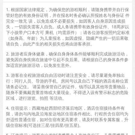
1. 根据国家法律规定，为确保您的游程顺利，请随身携带并自行保
管好您的有效身份证明，并在报名时务必确认所报姓名与身份证 件
完全一致无 误，以免造成不必要损失，如因客人自身原因造成损
失，一切损失需客人自负。成人务请携带有效身份证件、18周岁以
下小孩带户口本方可 乘机（均需原件）；请各位游客按照约定标准
（如身高、年龄）为儿童报名，如因虚报、隐瞒产生的一切后果敬
请自负，由此产生的相关损失也将由游客承担。
2. 旅游者应身体健康，确保自身身体条件能够顺利完成旅游活动，
避免因自身疾病在旅途中引起不良后果。请根据自己的身体条件参
加适宜的旅游活动，以免发生意外。
3. 游客在全程旅游或自由活动时请注意安全，请尽量避免单独出
行；同行人员、导游的手机、房间号以及自己下榻的酒店名称位置
请务必记住。 请妥善保管自己的证件、钱币以及其他等贵重物品，
随身不要佩戴贵重首饰或大量现金。不得进入设有警示标志的危险
区域，进行游览、拍照 等活动。
4. 住宿提示：西藏地处西部经济落后地区，酒店住宿接待条件有
限，请勿与内地及沿海发达地区住宿条件相比。行程所含住宿均为
舒适性普通住宿，如对住宿有更高要求，请及时联系专属客服，升
级住宿标准(可选挂三星/挂四星/挂五星)。