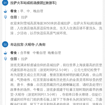
拉萨火车站或机场接团[[旅游车]
餐食：
早、中、晚自理
住宿：
拉萨
欢迎来到雪域高原海拔3650米的圣城拉萨，拉萨火车站(机场)接
团，入住酒店做高原适应性休息。当天入住酒店请不要洗头、洗
澡，少活动，以尽快适应高原气候环境。
布达拉宫-大昭寺-八角街
餐食：
含早餐 中餐自理 晚餐自理
住宿：
拉萨
游览充满浓郁虔诚信仰的圣城拉萨，前往世界上海拔最高的宫堡
式建筑群布达拉宫（游览时间约2.5小时），公元七世纪松赞干
布为迎娶文成公主而兴建，整座宫殿有鲜明的藏式风格，依山而
建，气势雄伟，红宫里面珍藏有历史悠久的金质灵塔和珍贵的壁
画、唐卡、佛像，白宫是西藏历代达赖喇嘛起居、诵经及处理行
政事务的场所。午餐后，游览参观建于吐蕃王朝时期的最早的佛
堂-大昭寺（游览时间约1.5小时），寺前终日香火缭绕，信徒们
虔诚的叩拜在门前的青石板上留下了等身长头的深深印记，万盏
酥油灯长明，留下了岁月和朝圣者的痕迹。游览结束后，游客自