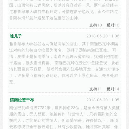
因，山顶常被云遮雾绕，所以其真容难得一见。两年前曾经去
过雅鲁藏布大峡谷专程拜访，可惜连影子也没见，而今年路过
鲁朗林海却意外遇见了这位俊朗的山神。
支持
10
反对
10
蛙儿子
2018-06-20 11:06
雅鲁藏布大峡谷谷地两侧是高峻的雪山，其中南迦巴瓦峰和隔
江对峙的加拉白垒峰最为著名。 选择了远眺南迦巴瓦峰。 可
惜，夏季正是多雨季节，南迦巴瓦峰云雾缭绕，犹如怀抱琵琶
半遮面，很少露出真容。 南迦巴瓦峰在云层中忽隐忽现，要看
清其面目真不容易。 随着雅鲁藏布江谷地开发，交通也方便多
了，许多景点都有公路到达。你可以坐上景点班车，去各处游
览。
支持
11
反对
14
渭南松赞干布
2018-06-20 11:05
南伽巴瓦峰海拔7782米，世界排名28位，是至今没有被人类征
服的雪山，无人登顶。她被称作"前世情人"，只有看到她的全
貌的人，才能见到前世情人。但遗憾的是，许多情况下，峰顶
云雾缭绕或全部被云遮住，只有少数情况，她才露出真容，像