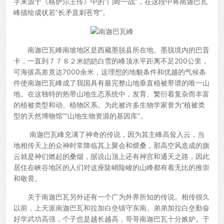
字来源于《格萨尔王传》中的“门岭一战”，在这段中将南迦巴瓦
峰描绘成状若“长矛直刺苍穹”。
南迦巴瓦峰南坡地区是西藏墨脱县所在地。墨脱境内的巴昔
卡，一直到７７８２米皑皑白雪的峰顶水平距离不足200公里，
可海拔高差竟达7000余米，这理想的地貌条件和优越的气候条
件使南迦巴瓦峰成了我国具有最完整山地垂直植被带谱的唯一山
地。在这独特的热带山地生态系统中，发育、繁衍着复杂而丰富
的植被类型和动、植物区系。为此被许多生物学家誉为“植被类
型的天然博物馆”“山地生物资源的基因库”。
南迦巴瓦峰充满了神奇的传说，因为其主峰高耸入云，当
地相传天上的众神时常降临其上聚会和煨桑，那高空风造成的旗
云就是神们燃起的桑烟，据说山顶上还有神宫和通天之路，因此
居住在峡谷地区的人们对这座陡峭险峻的山峰都有着无比的推崇
和敬畏。
关于南迦巴瓦另外还有一个广为外界所知的传说。相传很久
以前，上天派南迦巴瓦和拉加白垒镇守东南。弟弟加拉白垒勤奋
好学武功高强，个子也是越长越高，哥哥南迦巴瓦十分嫉妒。于