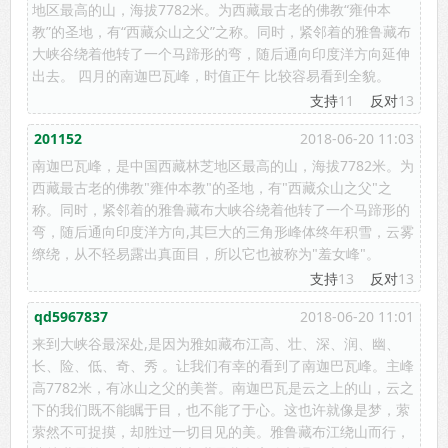
地区最高的山，海拔7782米。为西藏最古老的佛教“雍仲本
教”的圣地，有“西藏众山之父”之称。同时，紧邻着的雅鲁藏布
大峡谷绕着他转了一个马蹄形的弯，随后通向印度洋方向延伸
出去。 四月的南迦巴瓦峰，时值正午 比较容易看到全貌。
支持
11
反对
13
201152
2018-06-20 11:03
南迦巴瓦峰，是中国西藏林芝地区最高的山，海拔7782米。为
西藏最古老的佛教"雍仲本教"的圣地，有"西藏众山之父"之
称。同时，紧邻着的雅鲁藏布大峡谷绕着他转了一个马蹄形的
弯，随后通向印度洋方向,其巨大的三角形峰体终年积雪，云雾
缭绕，从不轻易露出真面目，所以它也被称为"羞女峰"。
支持
13
反对
13
qd5967837
2018-06-20 11:01
来到大峡谷最深处,是因为雅如藏布江高、壮、深、润、幽、
长、险、低、奇、秀 。让我们有幸的看到了南迦巴瓦峰。主峰
高7782米，有冰山之父的美誉。南迦巴瓦是云之上的山，云之
下的我们既不能瞩于目，也不能了于心。这也许就像是梦，萦
萦然不可捉摸，却胜过一切目见的美。雅鲁藏布江绕山而行，