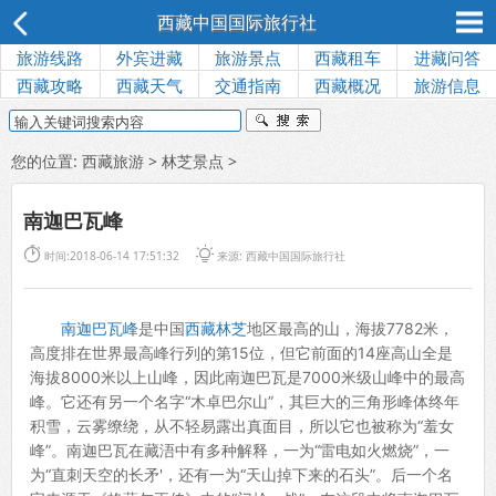
西藏中国国际旅行社
旅游线路
外宾进藏
旅游景点
西藏租车
进藏问答
西藏攻略
西藏天气
交通指南
西藏概况
旅游信息
您的位置:
西藏旅游
>
林芝景点
>
南迦巴瓦峰


时间:2018-06-14 17:51:32
来源: 西藏中国国际旅行社
南迦巴瓦峰
是中国
西藏林芝
地区最高的山，海拔7782米，
高度排在世界最高峰行列的第15位，但它前面的14座高山全是
海拔8000米以上山峰，因此南迦巴瓦是7000米级山峰中的最高
峰。它还有另一个名字“木卓巴尔山”，其巨大的三角形峰体终年
积雪，云雾缭绕，从不轻易露出真面目，所以它也被称为“羞女
峰”。南迦巴瓦在藏浯中有多种解释，一为“雷电如火燃烧”，一
为“直刺天空的长矛'，还有一为“天山掉下来的石头”。后一个名