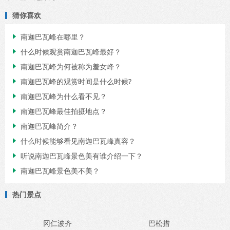
猜你喜欢
南迦巴瓦峰在哪里？

什么时候观赏南迦巴瓦峰最好？

南迦巴瓦峰为何被称为羞女峰？

南迦巴瓦峰的观赏时间是什么时候?

南迦巴瓦峰为什么看不见？

南迦巴瓦峰最佳拍摄地点？

南迦巴瓦峰简介？

什么时候能够看见南迦巴瓦峰真容？

听说南迦巴瓦峰景色美有谁介绍一下？

南迦巴瓦峰景色美不美？

热门景点
冈仁波齐
巴松措