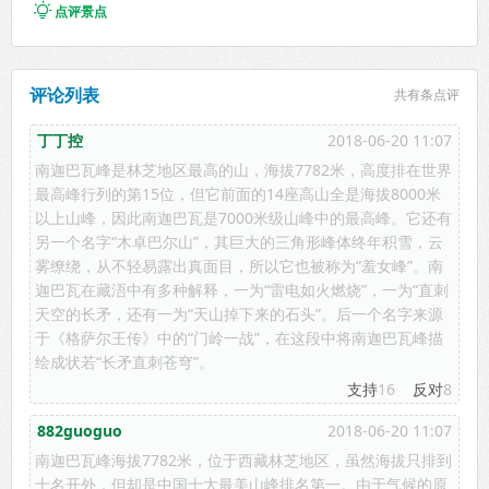

点评景点
评论列表
共有
条点评
丁丁控
2018-06-20 11:07
南迦巴瓦峰是林芝地区最高的山，海拔7782米，高度排在世界
最高峰行列的第15位，但它前面的14座高山全是海拔8000米
以上山峰，因此南迦巴瓦是7000米级山峰中的最高峰。它还有
另一个名字“木卓巴尔山”，其巨大的三角形峰体终年积雪，云
雾缭绕，从不轻易露出真面目，所以它也被称为“羞女峰”。南
迦巴瓦在藏浯中有多种解释，一为“雷电如火燃烧”，一为“直刺
天空的长矛，还有一为“天山掉下来的石头”。后一个名字来源
于《格萨尔王传》中的“门岭一战”，在这段中将南迦巴瓦峰描
绘成状若“长矛直刺苍穹”。
支持
16
反对
8
882guoguo
2018-06-20 11:07
南迦巴瓦峰海拔7782米，位于西藏林芝地区，虽然海拔只排到
十名开外，但却是中国十大最美山峰排名第一。由于气候的原