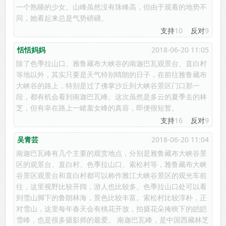
一个熟睡的少女。山峰虽然没有珠峰高，但由于观看的地势不
同，她看起来总是气势磅礴。
支持
10
反对
9
恬恬妈妈
2018-06-20 11:05
除了色季拉山口、雅鲁藏布大峡谷的南迦巴瓦观景台、直白村
等地以外，其实只要是天气特别晴朗的日子，在前往雅鲁藏布
大峡谷的路上，特别是过了佛掌沙丘到大峡谷景区门口那一
段，都有机会看到南迦巴瓦峰。这次虽然是多云的夏季去的林
芝，但有幸在路上一睹羞女峰的真容，即便很短暂。
支持
16
反对
9
吴青芸
2018-06-20 11:04
南迦巴瓦峰有几个主要的观赏地点，分别是雅鲁藏布大峡谷景
区的观景台、直白村、色季拉山口、索松村等，雅鲁藏布大峡
谷景区观景台和直白村都可以称作雅江大峡谷景区的观光车前
往，这里视野比较开阔，游人也比较多。色季拉山口处可以看
到雪山脚下的鲁朗林海，景色比较丰富。索松村比较淳朴，正
对雪山，这里每年春天会有桃花开放，拍摄花朵掩映下的皑皑
雪峰，也是很多摄影师的最爱。 南迦巴瓦峰，是中国西藏林芝