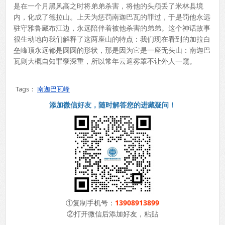
是在一个月黑风高之时将弟弟杀害，将他的头颅丢了米林县境
内，化成了德拉山。上天为惩罚南迦巴瓦的罪过，于是罚他永远
驻守雅鲁藏布江边，永远陪伴着被他杀害的弟弟。这个神话故事
很生动地向我们解释了这两座山的特点：我们现在看到的加拉白
垒峰顶永远都是圆圆的形状，那是因为它是一座无头山：南迦巴
瓦则大概自知罪孽深重，所以常年云遮雾罩不让外人一窥。
Tags：
南迦巴瓦峰
添加微信好友，随时解答您的进藏疑问！
①复制手机号：
13908913899
②打开微信后添加好友，粘贴