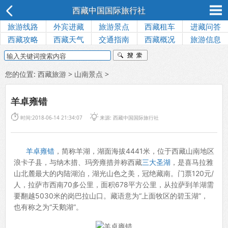
西藏中国国际旅行社
旅游线路
外宾进藏
旅游景点
西藏租车
进藏问答
西藏攻略
西藏天气
交通指南
西藏概况
旅游信息
您的位置:
西藏旅游
>
山南景点
>
羊卓雍错


时间:2018-06-14 21:34:07
来源: 西藏中国国际旅行社
羊卓雍错
，简称羊湖，湖面海拔4441米，位于西藏山南地区
浪卡子县，与纳木措、玛旁雍措并称西藏
三大圣湖
，是喜马拉雅
山北麓最大的内陆湖泊，湖光山色之美，冠绝藏南。门票120元/
人，拉萨市西南70多公里，面积678平方公里，从拉萨到羊湖需
要翻越5030米的岗巴拉山口。藏语意为“上面牧区的碧玉湖”，
也有称之为“天鹅湖”。