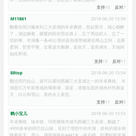
支持
10
反对
7
M11861
2018-06-20 15:54
翻看自驾川藏来到三大圣湖的羊卓雍措，想起那天，我心都醉
了，湖边躺着，暖暖的阳光照在身上，忘了周边的人，忘了一
切的事。羊湖像一条40公里的蓝色缎带铺展在两山之间，远看
柔弱，熨烫平整，近看波光粼粼，蓝色天，蓝色湖水，天地间
如此和谐。
支持
13
反对
11
88top
2018-06-20 15:54
翻过冈巴拉山，就可以看到西藏三大圣湖之一的羊卓雍错。 羊
湖是亿万年前形成的堰塞湖，湛蓝，清澈见底的湖水衬托着蓝
天，白云和雪山，美的令人窒息。
支持
11
反对
8
鹤小宝儿
2018-06-20 15:53
羊卓雍错、纳木错、玛旁雍错并成为西藏三大圣湖，翻越了
4900多米的冈巴拉山脉，见到了理想中的羊湖，碧色的湖水倒
映着蓝天、雪山，湖面海拔在4441米（有石碑，旺季时和羊湖