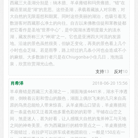
西藏三大圣湖分别是：纳木措、羊卓雍错和玛旁雍措。“错”在
藏语里就是“湖”的意思。这些圣湖，承载着藏族人对宗教，对
大自然的无限遐想和期冀。同时这些美丽的湖泊，也吸引着无
数游客对西藏那么净土的向往。自古以来佛教信徒和苯教徒都
把它看作是圣地“世界中心”，是中国湖水透明度最大的淡水
湖，藏发所称三大“神湖”之一。它也是亚洲四大河流的发源
地。沿途的景色虽然很美，但缺乏变化，再美的景色看上几个
小时也会乏味。若是雨季，路上经过的几条小河也会造成不小
的麻烦。大多数旅行者只是在Chiugonba小住几日，泡泡温
泉，欣赏欣赏湖光山色。
支持
13
反对
10
肖希泽
2018-06-20 15:56
羊卓雍错是西藏三大圣湖之一，湖面海拔4441米，湖水干净透
彻，倒映着云彩和雪山的颜色，湖面上偶尔飞来的几只来自高
原的鸟类总能给人带来惊喜。从羊桌雍山口望去，羊桌雍措宛
若一条蓝色却又泛着其他多重色彩的的彩带，平铺在山峦之
间，煞是迷人，甚为好看，让人感慨大自然的鬼斧神工与天地
之间的神奇美景。作为西藏旅行的精华景点之一，羊桌雍措绝
不能错过，在拉萨可以拼车或者抱团前往，一般是150左右一