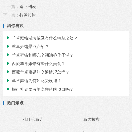
上一篇：
返回列表
下一篇：
拉姆拉错
猜你喜欢
羊卓雍错湖海拔及有什么特别之处？

羊卓雍错景点介绍？

羊卓雍错和哪几个湖泊称作圣湖？

西藏羊卓雍错有些什么美食？

西藏羊卓雍错的交通情况怎样？

羊卓雍错为何如此受欢迎？

旅行社参团有羊卓雍错的项目吗？

热门景点
扎什伦布寺
布达拉宫