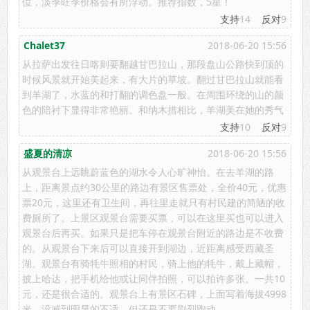
位，淡季旺季价格会有所浮动。推荐指数，5星！
支持
14
反对
9
Chalet37
2018-06-20 15:56
从拉萨出发往日喀则要翻越甘巴拉山，那段盘山公路快到顶的
时候风景就开始美起来，有大片的草坡。翻过甘巴拉山就能看
到羊湖了，水蓝的和打翻的调色盘一般。在周围环绕的山的颜
色的陪衬下显得非常艳丽。和纳木措相比，羊湖美在她的秀气
支持
10
反对
9
盛夏的清凉
2018-06-20 15:56
从观景台上远眺蔚蓝色的湖水令人心旷神怡。在去羊湖的路
上，距离景点约30公里的路边有景区售票处，全价40元，优惠
票20元，这里还有卫生间，再往里走就只有村民建的简陋的收
费厕所了。上景区观景台需要买票，可以在这里买也可以进入
观景台后再买。如果只是把车停在观景台附近的路边是不收费
的。从观景台下来后可以直接开到湖边，近距离感受西藏圣
湖。观景台有骑牦牛照相的村民，骑上他的牦牛，戴上藏帽，
披上哈达，把手机给他或让同伴拍照，可以拍许多张。一共10
元，还是很合适的。观景台上有景区石碑，上面写着海拔4998
米，没感到明显的不适，但还是不要剧烈跑动。