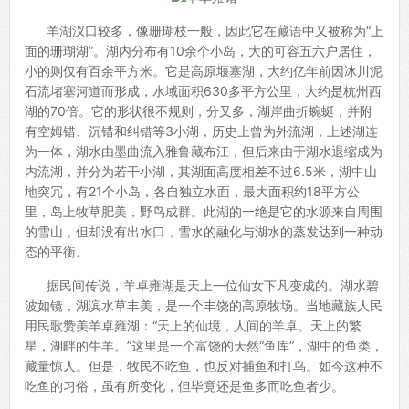
羊湖汊口较多，像珊瑚枝一般，因此它在藏语中又被称为“上
面的珊瑚湖”。湖内分布有10余个小岛，大的可容五六户居住，
小的则仅有百余平方米。它是高原堰塞湖，大约亿年前因冰川泥
石流堵塞河道而形成，水域面积630多平方公里，大约是杭州西
湖的70倍。它的形状很不规则，分叉多，湖岸曲折蜿蜒，并附
有空姆错、沉错和纠错等3小湖，历史上曾为外流湖，上述湖连
为一体，湖水由墨曲流入雅鲁藏布江，但后来由于湖水退缩成为
内流湖，并分为若干小湖，其湖面高度相差不过6.5米，湖中山
地突冗，有21个小岛，各自独立水面，最大面积约18平方公
里，岛上牧草肥美，野鸟成群。此湖的一绝是它的水源来自周围
的雪山，但却没有出水口，雪水的融化与湖水的蒸发达到一种动
态的平衡。
据民间传说，羊卓雍湖是天上一位仙女下凡变成的。湖水碧
波如镜，湖滨水草丰美，是一个丰饶的高原牧场。当地藏族人民
用民歌赞美羊卓雍湖：“天上的仙境，人间的羊卓。天上的繁
星，湖畔的牛羊。”这里是一个富饶的天然“鱼库”，湖中的鱼类，
藏量惊人。但是，牧民不吃鱼，也反对捕鱼和打鸟。如今这种不
吃鱼的习俗，虽有所变化，但毕竟还是鱼多而吃鱼者少。