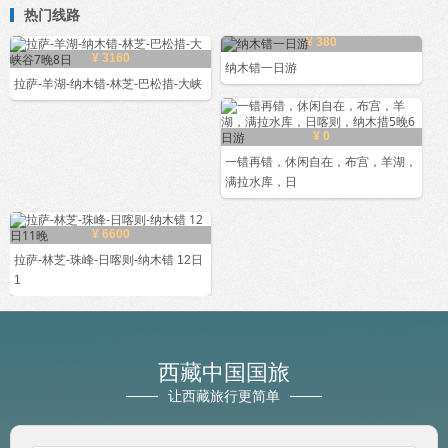
热门线路
¥ 380
¥ 3160
纳木错一日游
拉萨-羊湖-纳木错-林芝-巴松措-大峡
¥ 0
一错再错，休闲自在，布宫，羊湖，
满拉水库，日
¥ 6600
拉萨-林芝-珠峰-日喀则-纳木错 12日
1
西藏中国国旅
让西藏旅行更简单