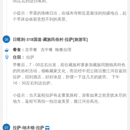
00左右到达日喀则。
小提示：早晨的珠峰日出，在绒布寺附近是最佳的拍摄地点，起
个早床会收获意想不到的美景。
日喀则-318国道-藏族民俗村-拉萨[旅游车]
餐食：
含早餐 含中餐 晚餐自理
住宿：
拉萨
早餐后，7：00左右出发，前往藏族村寨参加藏族同胞独具特色
的民俗村活动，领略藏家文化，而后经中尼公路沿雅江河谷返回
拉萨，回到酒店，好好休息，舒缓一下这几天的疲劳。 下午
16：30左右到达拉萨。
小提示：当天返程拉萨有走重复路程，游客如果之前意犹未尽的
地方，返程可再拍一拍沿途美景，雅江河谷风光。
拉萨-纳木错-拉萨