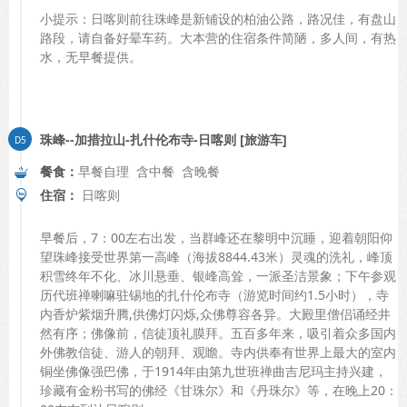
小提示：日喀则前往珠峰是新铺设的柏油公路，路况佳，有盘山
路段，请自备好晕车药。大本营的住宿条件简陋，多人间，有热
水，无早餐提供。
珠峰--加措拉山-扎什伦布寺-日喀则 [旅游车]
餐食：
早餐自理 含中餐 含晚餐
住宿：
日喀则
早餐后，7：00左右出发，当群峰还在黎明中沉睡，迎着朝阳仰
望珠峰接受世界第一高峰（海拔8844.43米）灵魂的洗礼，峰顶
积雪终年不化、冰川悬垂、银峰高耸，一派圣洁景象；下午参观
历代班禅喇嘛驻锡地的扎什伦布寺（游览时间约1.5小时），寺
内香炉紫烟升腾,供佛灯闪烁,众佛尊容各异。大殿里僧侣诵经井
然有序；佛像前，信徒顶礼膜拜。五百多年来，吸引着众多国内
外佛教信徒、游人的朝拜、观瞻。寺内供奉有世界上最大的室内
铜坐佛像强巴佛，于1914年由第九世班禅曲吉尼玛主持兴建，
珍藏有金粉书写的佛经《甘珠尔》和《丹珠尔》等，在晚上20：