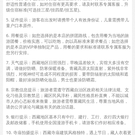
舒适性普通住宿，如对住宿有更高要求，请及时联系专属客服，升
级住宿标准(可选挂三星/挂四星/挂五星)。
5. 证件提示：游客在出发时请携带个人有效身份证，儿童需携带儿
童户口本原件。
6. 用餐提示：如您选择的是本店的拼团路线，包含用餐为当地的旅
游团餐，价格实惠，可以吃饱，勿以高标准来要求餐点；如您选择
的是本店的VIP单独制定产品，用餐的要求和标准请联系专属客服为
您另行安排。
7. 天气提示：西藏地区日照强烈，早晚温差较大，宾馆大多没有空
调，请做好防晒、防寒保暖准备。青藏高原太阳直射，紫外线非常
强烈，对视神经可造成不同程度的损害，要带防辐射的太阳镜和遮
阳帽，最好涂抹防晒化妆品，男士也要涂防晒霜。
8. 宗教信息提示：旅游者需遵守西藏自治区政府相关法律法规、文
化习俗及宗教禁忌；藏区民风淳朴，藏民性格质朴直爽，不能以城
市人的心态标准来衡量，旅游者需尊重藏民生活，尊重当地风俗，
请勿公开谈论与藏族有关的政治话题。
9. 银行提示：西藏地区基本只有中行、建行、工行、农行四大银行
及邮政储蓄，手机使用全国漫游手机卡，请游客们作好相应准备。
10. 寺庙拍摄提示：西藏寺庙建筑风格独特，遇上节日，藏人衣着更