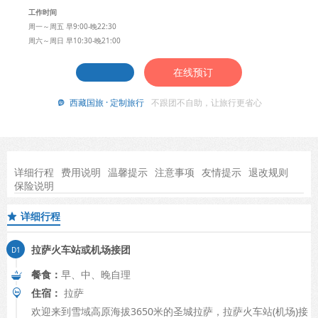
工作时间
周一～周五 早9:00-晚22:30
周六～周日 早10:30-晚21:00
在线预订
西藏国旅 · 定制旅行
不跟团不自助，让旅行更省心

详细行程
费用说明
温馨提示
注意事项
友情提示
退改规则
保险说明
详细行程

拉萨火车站或机场接团
餐食：
早、中、晚自理
住宿：
拉萨
欢迎来到雪域高原海拔3650米的圣城拉萨，拉萨火车站(机场)接