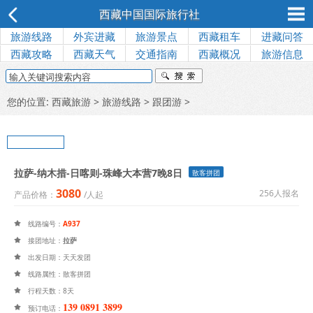
西藏中国国际旅行社
旅游线路
外宾进藏
旅游景点
西藏租车
进藏问答
西藏攻略
西藏天气
交通指南
西藏概况
旅游信息
您的位置:
西藏旅游
>
旅游线路
>
跟团游
>
拉萨-纳木措-日喀则-珠峰大本营7晚8日
散客拼团
3080
256人报名
产品价格：
/人起
线路编号：
A937

接团地址：
拉萨

出发日期：天天发团

线路属性：散客拼团

行程天数：8天

139 0891 3899

预订电话：