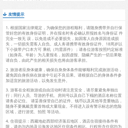
友情提示

1. 根据国家法律规定，为确保您的游程顺利，请随身携带并自行保
管好您的有效身份证明，并在报名时务必确认所报姓名与身份证 件
完全一致无 误，以免造成不必要损失，如因客人自身原因造成损
失，一切损失需客人自负。成人务请携带有效身份证件、18周岁以
下小孩带户口本方可 乘机（均需原件）；请各位游客按照约定标准
（如身高、年龄）为儿童报名，如因虚报、隐瞒产生的一切后果敬
请自负，由此产生的相关损失也将由游客承担。
2. 旅游者应身体健康，确保自身身体条件能够顺利完成旅游活动，
避免因自身疾病在旅途中引起不良后果。请根据自己的身体条件参
加适宜的旅游活动，以免发生意外。
3. 游客在全程旅游或自由活动时请注意安全，请尽量避免单独出
行；同行人员、导游的手机、房间号以及自己下榻的酒店名称位置
请务必记住。 请妥善保管自己的证件、钱币以及其他等贵重物品，
随身不要佩戴贵重首饰或大量现金。不得进入设有警示标志的危险
区域，进行游览、拍照 等活动。
4. 住宿提示：西藏地处西部经济落后地区，酒店住宿接待条件有
限，请勿与内地及沿海发达地区住宿条件相比。行程所含住宿均为