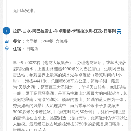
无用车安排。
拉萨-曲水-冈巴拉雪山-羊卓雍错-卡诺拉冰川-江孜-日喀则
餐食：
含早餐 含中餐 含晚餐
住宿：
日喀则
早上9：00左右（边防大厦集合），办理边防证后，乘车从拉萨
启程经曲水，上盘山路翻越4990米的冈巴拉雪山，远眺冈巴拉
雷达站，参观世界上最高的淡水湖羊卓雍错（游览时间约1小
时），海拔4441米，总面积638平方公里，简称羊湖，藏意
为“天鹅之湖”，是西藏三大圣湖之一，羊湖叉口较多，像珊瑚枝
一般，属于高原堰塞湖，是喜马拉雅山北麓最大的内陆湖泊，其
美冠绝藏南，清澈的湖水、巍峨的雪山、如洗的蓝天融为一体，
秀美如画的风景让人流连其中。而后乘车经浪卡子参观海拔
5000多米的卡若拉冰川（游览时间约30分钟），犹如一副巨型
的唐卡挂在山壁上，晶莹剔透，洁白无瑕，距离近到仿佛可以让
人触摸。最后经江孜古城前往海拔3750米的后藏首府日喀则，
时间在20：00左右。