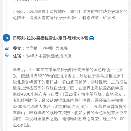
小提示：因珠峰属于边境地区，旅行社出发前在拉萨办好游客的
边防证，请游客提前备好身份证原件。特别赠送：矿泉水。
日喀则-拉孜-嘉措拉雪山-定日-珠峰大本营
餐食：
含早餐 含中餐 含晚餐
住宿：
珠峰大本营帐篷或招待所
早餐后，7：00左右乘车途径光明最先照耀的金色峰顶——拉
孜，翻越海拔5220米的嘉措拉雪山，到达位于喜马拉雅山脉中
段北麓珠峰脚下的定日县，群山叠峦起伏，雪峰巍峨；之后抵达
世界上海拔最高的珠峰自然保护区，在世界上海拔最高的寺庙—
海拔4900米绒布寺（自费 门票25元）海南望珠峰，白塔耸立，
五彩经幡翻飞，是公认仰望珠峰的最佳位置。乘环保车去海拔
5200米的珠峰大本营（游览时间约3小时），夜幕在黄昏慢慢笼
罩群山，唯有珠峰的顶峰在夕照下犹如女神的金色皇冠在天空中
闪耀，享受雄踞世界之巅，地球唯我独尊之殊荣。晚上20：00
左右到达。