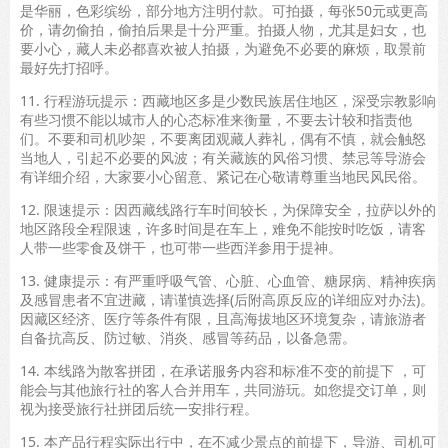
是华丽，色彩缤纷，部分地方注明付款。可拍摄，每张50元或更高
价，请勿偷拍，偷拍后果是十分严重。拍摄人物，尤其是妇女，也
要小心，藏人未必都喜欢被人拍摄，为避免不必要的麻烦，取景前
最好先打招呼。
11. 行程游玩提示：西藏地区多是少数民族居住地区，深受宗教影响
有些习惯不能以城市人的心态标准来衡量，不要去计较和指责他
们。不要和司机吵架，不要离团观藏人葬礼，偶有不慎，就会触怒
当地人，引起不必要的风波；有关藏族的风俗习惯、禁忌等导游会
有详细介绍，大家要小心留意、紧记在心敬请尊重当地民风民俗。
12. 限速提示：因西藏线路行车时间较长，为保障安全，拉萨以外的
地区路段全程限速，许多时间是在车上，难免不能按时吃饭，请客
人带一些零食及饼干，也可带一些西洋参用于提神。
13. 健康提示：有严重呼吸气管、心脏、心血管、糖尿病、精神疾病
及感冒患者不宜进藏，请谨慎选择(后附高原反应的详细应对办法)。
因藏区经济、医疗等条件有限，且高海拔地区环境复杂，请旅游者
自备抗高反、防过敏、消炎、感冒等药品，以备急需。
14. 本线路为散客拼团，在承诺服务内容和标准不变的前提下 ，可
能会与其他旅行社的客人合并用车，共同游玩。如您提交订单，则
视为接受旅行社拼团后统一安排行程。
15. 本产品行程实际出行中，在不减少景点的前提下，导游、司机可