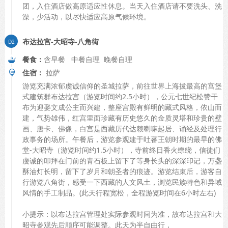
团，入住酒店做高原适应性休息。当天入住酒店请不要洗头、洗
澡，少活动，以尽快适应高原气候环境。
布达拉宫-大昭寺-八角街
餐食：
含早餐 中餐自理 晚餐自理
住宿：
拉萨
游览充满浓郁虔诚信仰的圣城拉萨，前往世界上海拔最高的宫堡
式建筑群布达拉宫（游览时间约2.5小时），公元七世纪松赞干
布为迎娶文成公主而兴建，整座宫殿有鲜明的藏式风格，依山而
建，气势雄伟，红宫里面珍藏有历史悠久的金质灵塔和珍贵的壁
画、唐卡、佛像，白宫是西藏历代达赖喇嘛起居、诵经及处理行
政事务的场所。午餐后，游览参观建于吐蕃王朝时期的最早的佛
堂-大昭寺（游览时间约1.5小时），寺前终日香火缭绕，信徒们
虔诚的叩拜在门前的青石板上留下了等身长头的深深印记，万盏
酥油灯长明，留下了岁月和朝圣者的痕迹。游览结束后，游客自
行游览八角街，感受一下西藏的人文风土，浏览民族特色和异域
风情的手工制品。(此天行程宽松，全程游览时间在6小时左右)
小提示：以布达拉宫管理处实际参观时间为准，故布达拉宫和大
昭寺参观先后顺序可能调整。此天为半自由行，