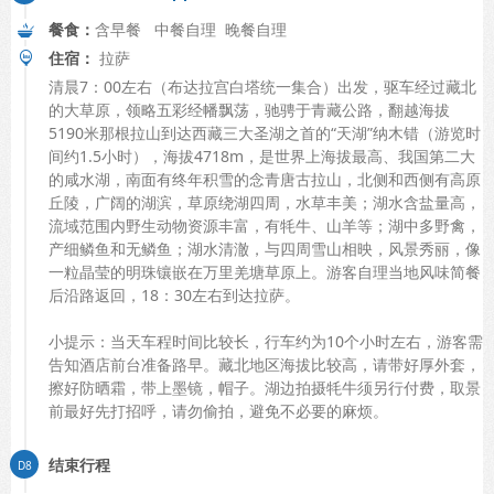
餐食：
含早餐 中餐自理 晚餐自理
住宿：
拉萨
清晨7：00左右（布达拉宫白塔统一集合）出发，驱车经过藏北
的大草原，领略五彩经幡飘荡，驰骋于青藏公路，翻越海拔
5190米那根拉山到达西藏三大圣湖之首的“天湖”纳木错（游览时
间约1.5小时），海拔4718m，是世界上海拔最高、我国第二大
的咸水湖，南面有终年积雪的念青唐古拉山，北侧和西侧有高原
丘陵，广阔的湖滨，草原绕湖四周，水草丰美；湖水含盐量高，
流域范围内野生动物资源丰富，有牦牛、山羊等；湖中多野禽，
产细鳞鱼和无鳞鱼；湖水清澈，与四周雪山相映，风景秀丽，像
一粒晶莹的明珠镶嵌在万里羌塘草原上。游客自理当地风味简餐
后沿路返回，18：30左右到达拉萨。
小提示：当天车程时间比较长，行车约为10个小时左右，游客需
告知酒店前台准备路早。藏北地区海拔比较高，请带好厚外套，
擦好防晒霜，带上墨镜，帽子。湖边拍摄牦牛须另行付费，取景
前最好先打招呼，请勿偷拍，避免不必要的麻烦。
结束行程