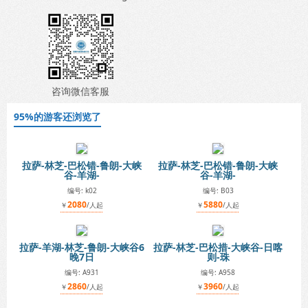
咨询微信客服
95%的游客还浏览了
拉萨-林芝-巴松错-鲁朗-大峡
拉萨-林芝-巴松错-鲁朗-大峡
谷-羊湖-
谷-羊湖-
编号: k02
编号: B03
2080
5880
￥
/人起
￥
/人起
拉萨-羊湖-林芝-鲁朗-大峡谷6
拉萨-林芝-巴松措-大峡谷-日喀
晚7日
则-珠
编号: A931
编号: A958
2860
3960
￥
/人起
￥
/人起