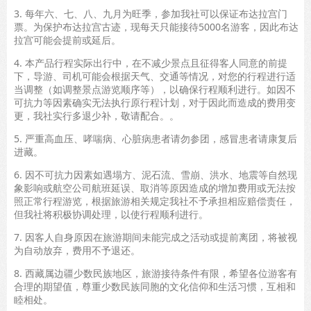
3. 每年六、七、八、九月为旺季，参加我社可以保证布达拉宫门
票。为保护布达拉宫古迹，现每天只能接待5000名游客，因此布达
拉宫可能会提前或延后。
4. 本产品行程实际出行中，在不减少景点且征得客人同意的前提
下，导游、司机可能会根据天气、交通等情况，对您的行程进行适
当调整（如调整景点游览顺序等），以确保行程顺利进行。如因不
可抗力等因素确实无法执行原行程计划，对于因此而造成的费用变
更，我社实行多退少补，敬请配合。。
5. 严重高血压、哮喘病、心脏病患者请勿参团，感冒患者请康复后
进藏。
6. 因不可抗力因素如遇塌方、泥石流、雪崩、洪水、地震等自然现
象影响或航空公司航班延误、取消等原因造成的增加费用或无法按
照正常行程游览，根据旅游相关规定我社不予承担相应赔偿责任，
但我社将积极协调处理，以使行程顺利进行。
7. 因客人自身原因在旅游期间未能完成之活动或提前离团，将被视
为自动放弃，费用不予退还。
8. 西藏属边疆少数民族地区，旅游接待条件有限，希望各位游客有
合理的期望值，尊重少数民族同胞的文化信仰和生活习惯，互相和
睦相处。