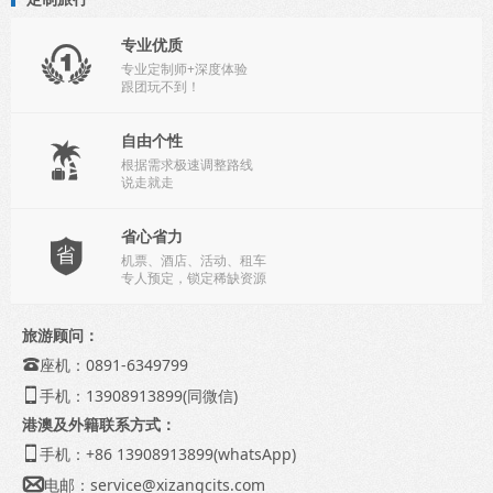
专业优质

专业定制师+深度体验
跟团玩不到！
自由个性

根据需求极速调整路线
说走就走
省心省力

机票、酒店、活动、租车
专人预定，锁定稀缺资源
旅游顾问：
座机：0891-6349799

手机：13908913899(同微信)

港澳及外籍联系方式：
手机：+86 13908913899(whatsApp)

电邮：
service@xizangcits.com
