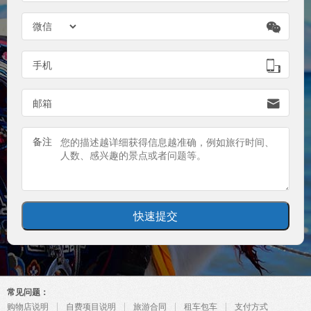

手机

邮箱

备注
常见问题：
购物店说明
自费项目说明
旅游合同
租车包车
支付方式