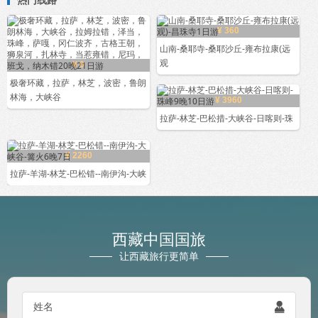
¥ 360
山南-桑耶寺-桑耶沙丘-雍布拉康(远
观
¥ 0
极奢环藏，拉萨，林芝，波密，鲁朗
林海，大峡谷
¥ 3960
拉萨-林芝-巴松措-大峡谷-日喀则-珠
¥ 2260
拉萨-羊湖-林芝-巴松错--南伊沟-大峡
西藏中国国旅
让西藏旅行更简单
姓名
