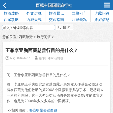
西藏中国国际旅行社
旅游线路
外宾进藏
旅游景点
西藏租车
进藏问答
西藏攻略
西藏天气
交通指南
西藏概况
旅游信息
您的位置:
西藏旅游
>
旅行问答
>
王菲李亚鹏西藏慈善行目的是什么？


时间: 2016-04-13
提问者: 選萚↘躱避嗳
问：王菲李亚鹏西藏慈善行目的是什么？
答：李亚鹏王菲夫妇此次远赴西藏开展嫣然天使基金公益活动，
将在西藏为他们救助的第2008个唇腭裂患儿做手术，还将建立
一所慈善医院，这一大型公益活动将是嫣然基金08年的收官之
作，也是为2008年多灾多难的中国祈福。
>>相关阅读：
哪些明星去过西藏