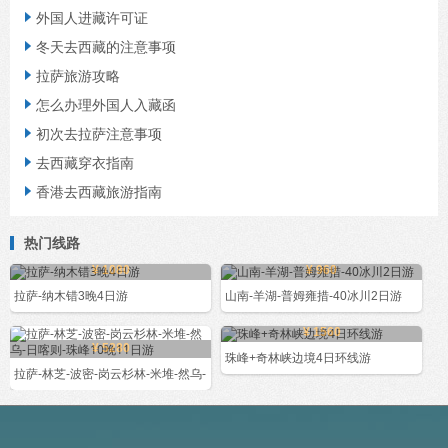
外国人进藏许可证

冬天去西藏的注意事项

拉萨旅游攻略

怎么办理外国人入藏函

初次去拉萨注意事项

去西藏穿衣指南

香港去西藏旅游指南

热门线路
¥ 1080
¥ 960
拉萨-纳木错3晚4日游
山南-羊湖-普姆雍措-40冰川2日游
¥ 1560
¥ 5280
珠峰+奇林峡边境4日环线游
拉萨-林芝-波密-岗云杉林-米堆-然乌-