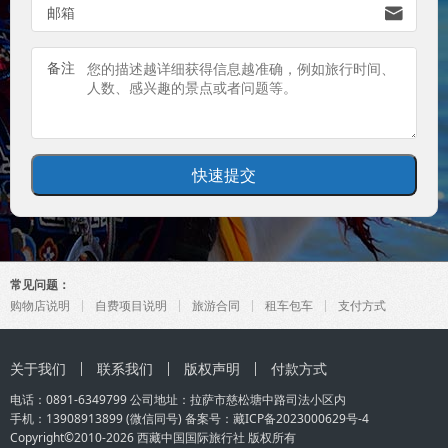
邮箱

备注
常见问题：
购物店说明
自费项目说明
旅游合同
租车包车
支付方式
关于我们
联系我们
版权声明
付款方式
电话：0891-6349799 公司地址：拉萨市慈松塘中路司法小区内
手机：
13908913899
(微信同号) 备案号：
藏ICP备2023000629号-4
Copyright©2010-2026
西藏中国国际旅行社
版权所有