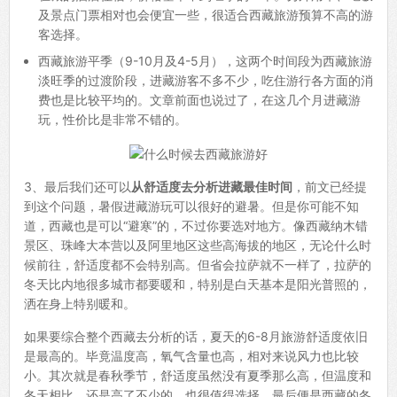
及景点门票相对也会便宜一些，很适合西藏旅游预算不高的游
客选择。
西藏旅游平季（9-10月及4-5月），这两个时间段为西藏旅游
淡旺季的过渡阶段，进藏游客不多不少，吃住游行各方面的消
费也是比较平均的。文章前面也说过了，在这几个月进藏游
玩，性价比是非常不错的。
3、最后我们还可以
从舒适度去分析进藏最佳时间
，前文已经提
到这个问题，暑假进藏游玩可以很好的避暑。但是你可能不知
道，西藏也是可以“避寒”的，不过你要选对地方。像西藏纳木错
景区、珠峰大本营以及阿里地区这些高海拔的地区，无论什么时
候前往，舒适度都不会特别高。但省会拉萨就不一样了，拉萨的
冬天比内地很多城市都要暖和，特别是白天基本是阳光普照的，
洒在身上特别暖和。
如果要综合整个西藏去分析的话，夏天的6-8月旅游舒适度依旧
是最高的。毕竟温度高，氧气含量也高，相对来说风力也比较
小。其次就是春秋季节，舒适度虽然没有夏季那么高，但温度和
冬天相比，还是高了不少的，也很值得选择。最后便是西藏的冬