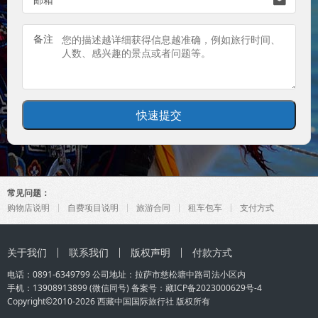

备注
常见问题：
购物店说明
自费项目说明
旅游合同
租车包车
支付方式
关于我们
联系我们
版权声明
付款方式
电话：0891-6349799 公司地址：拉萨市慈松塘中路司法小区内
手机：
13908913899
(微信同号) 备案号：
藏ICP备2023000629号-4
Copyright©2010-2026
西藏中国国际旅行社
版权所有