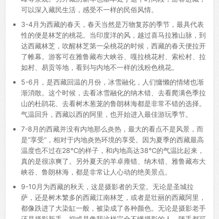
可以深入藏民生活，感受不一样的民俗风情。
3-4月为西藏的春天，春天当然是万物复苏的季节，最具代表
性的便是林芝的桃花。当印度洋的风，越过喜马拉雅山脉，到
达西藏林芝，吹醒林芝第一朵桃花的时候，西藏的春天便拉开
了帷幕。游客可在雅鲁藏布大峡谷、嘎拉桃花村、索松村、拉
如村、易贡等地，看到与内地不一样的浅粉色桃花。
5-6月，是西藏回温的月份，冰雪融化，人们慵懒的情绪也渐
渐消散。这个时候，去看冰雪融化的纳木错、去看爬满色季拉
山的杜鹃花、去看树木葱茏的鲁朗林海都是非常不错的选择。
气温回升，西藏以西的阿里，也开始进入最佳游玩季节。
7-8月的西藏并没有内地那么炎热，最大的看点不是风景，而
是“享受”，相对于内地炎热环境的享受。因为夏季的西藏最高
温度也不过在28℃的样子，和内地高达38℃的气温比起来，
真的是很凉爽了。另外夏天的羊卓雍错、纳木错、雅鲁藏布大
峡谷、鲁朗林海，都是非常让人心动的绝美景点。
9-10月为西藏的秋天，这是摄影者的天堂。无论是圣城拉
萨，还是树木繁多的西藏江南林芝，或者是壮丽的西藏阿里，
都像跌进了大染缸一般，被染成了各种颜色。无论是摄影老手
还是摄影新手，抑或是像我这样完全不懂摄影的人，随手都可