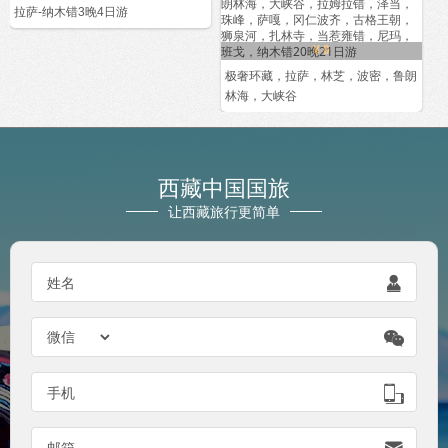
拉萨-纳木错3晚4日游
¥ 0
极奢环藏，拉萨，林芝，波密，鲁朗
林海，大峡谷
西藏中国国旅
让西藏旅行更简单
姓名


手机

邮箱