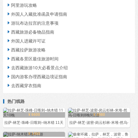
阿里游玩攻略

外国人入藏批准函及申请指南

游玩布达拉宫的注意事项

西藏旅游必备物品指南

外国人进藏许可证

西藏拉萨旅游攻略

西藏各景区最佳旅游时间

去西藏旅游10大必看景点介绍

国内游客办理西藏边境证指南

去西藏穿衣指南

热门线路
¥ 6600
¥ 4980
拉萨-林芝-珠峰-日喀则–纳木错 11天
拉萨-林芝-波密-岗云杉林-米堆-然乌-
¥ 1460