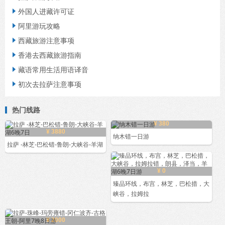
外国人进藏许可证

阿里游玩攻略

西藏旅游注意事项

香港去西藏旅游指南

藏语常用生活用语译音

初次去拉萨注意事项

热门线路
¥ 380
¥ 3880
纳木错一日游
拉萨 -林芝-巴松错-鲁朗-大峡谷-羊湖
¥ 0
臻品环线，布宫，林芝，巴松措，大
峡谷，拉姆拉
¥ 2000