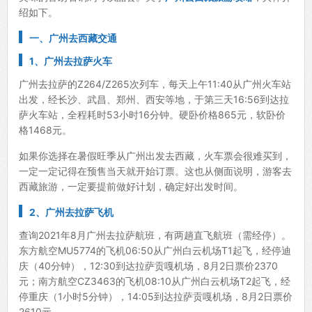
绍如下。
一、广州去西藏交通
1、广州去拉萨火车
广州去拉萨的Z264/Z265次列车，每天上午11:40从广州火车站
出发，经长沙、武昌、郑州、西安等地，于第三天16:56到达拉
萨火车站，全程耗时53小时16分钟。硬卧价格865元，软卧价
格1468元。
如果你选择在暑假旺季从广州出发去西藏，火车票会很难买到，
一定一定记得在预售当天就开始订票。这也从侧面说明，游客去
西藏旅游，一定要提前做好计划，确定好出发时间。
2、广州去拉萨飞机
查询2021年8月广州去拉萨航班，有两趟直飞航班（需经停）。
东方航空MU5774的飞机06:50从广州白云机场T1起飞，经停迪
庆（40分钟），12:30到达拉萨贡嘎机场，8月2日票价2370
元；南方航空CZ3463的飞机08:10从广州白云机场T2起飞，经
停重庆（1小时5分钟），14:05到达拉萨贡嘎机场，8月2日票价
2610元。