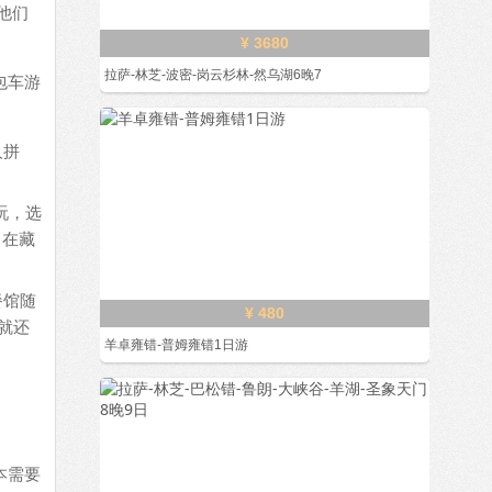
他们
¥ 3680
拉萨-林芝-波密-岗云杉林-然乌湖6晚7
包车游
人拼
玩，选
。在藏
餐馆随
¥ 480
就还
羊卓雍错-普姆雍错1日游
本需要