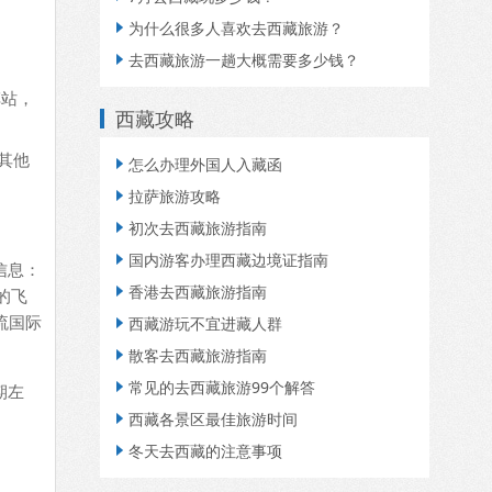
为什么很多人喜欢去西藏旅游？

去西藏旅游一趟大概需要多少钱？

车站，
西藏攻略
其他
怎么办理外国人入藏函

拉萨旅游攻略

初次去西藏旅游指南

国内游客办理西藏边境证指南

信息：
香港去西藏旅游指南

3的飞
双流国际
西藏游玩不宜进藏人群

散客去西藏旅游指南

常见的去西藏旅游99个解答

期左
西藏各景区最佳旅游时间

冬天去西藏的注意事项
