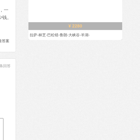
，一
少钱。
¥ 2280
拉萨-林芝-巴松错-鲁朗-大峡谷-羊湖-
佳答案
条回答