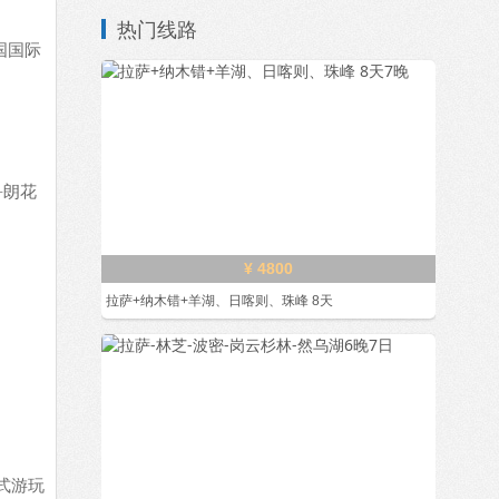
热门线路
国国际
鲁朗花
¥ 4800
拉萨+纳木错+羊湖、日喀则、珠峰 8天
式游玩