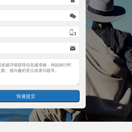


