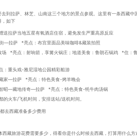
要去到拉萨、林芝、山南这三个地方的景点参观。这里有一条西藏中
排，如下
：赠送拉萨当地五星有氧酒店住宿，避免发生严重高原反应
街—拉萨 *亮点：布宫里面品美味咖啡&藏装拍照
场 *亮点：射响箭，享篝火锅庄；地道美食：鲁朗石锅鸡 *住：
点：重头戏-雅尼湿地公园精彩船游
藏家—拉萨 *亮点：特色美食-烤羊晚会
智昭—藏地传奇—拉萨 *亮点：特色美食-牦牛肉汤锅
都的火车/飞机时间，安排送站/送机时间。
体西藏旅游花费需要多少，得看你是什么时候去西藏，打算用什么方