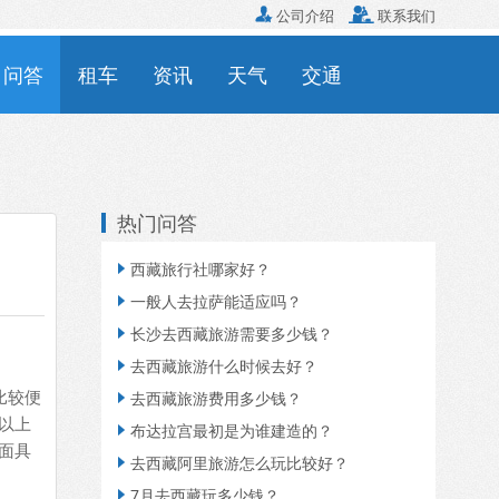

公司介绍

联系我们
问答
租车
资讯
天气
交通
热门问答
西藏旅行社哪家好？

一般人去拉萨能适应吗？

长沙去西藏旅游需要多少钱？

去西藏旅游什么时候去好？

比较便
去西藏旅游费用多少钱？

以上
布达拉宫最初是为谁建造的？

面具
去西藏阿里旅游怎么玩比较好？

7月去西藏玩多少钱？
