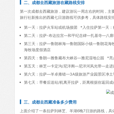
二、成都去西藏旅游在藏路线安排
第一次成都去西藏旅游，建议游玩一周左右的时间，主
旅行社新推出的西藏七日游路线可供参考，具体路线安
第一天：拉萨火车站或机场接团 *入住拉萨第一天
第二天：拉萨-布达拉宫—和平纪念碑—扎基寺—八廓
第三天：拉萨—鲁朗林海—鲁朗国际小镇—鲁朗花海牧
海牧场度假酒店
第四天：鲁朗—雅鲁藏布大峡谷—雅尼湿地公园 *亮
第五天：林芝—卡定沟/尼洋阁—尼洋河风光带—走进
第六天：拉萨—羊卓雍错—3A级旅游产业园景区净土
第七天：早餐后送站/机离开拉萨，距离根据你返回成
三、
成都去西藏准备多少费用
上面介绍了一条拉萨到林芝、羊湖6晚7日游的路线，具