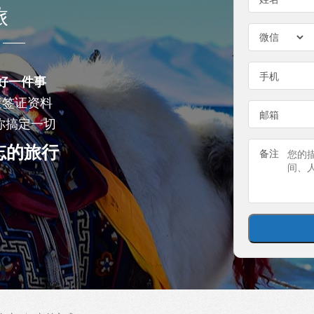
旅
手机
好一件事
查签证资料
邮箱
你搞定一切
忘的旅行
备注