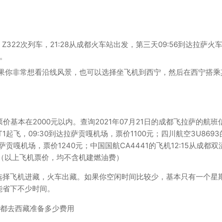
322次列车，21:28从成都火车站出发，第三天09:56到达拉萨火
元。
如果你非常想看沿线风景，也可以选择坐飞机到西宁，然后在西宁搭乘
基本在2000元以内。查询2021年07月21日的成都飞拉萨的航班
T1起飞，09:30到达拉萨贡嘎机场，票价1100元；四川航空3U869
拉萨贡嘎机场，票价1240元；中国国航CA4441的飞机12:15从成都
0元（以上飞机票价，均不含机建燃油费）
选择飞机进藏，火车出藏。如果你空闲时间比较少，基本只有一个星
能省下不少时间。