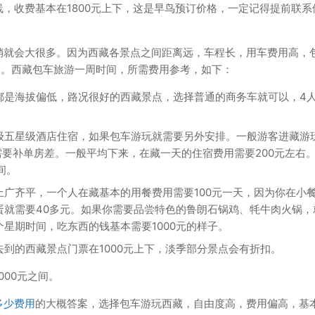
，收费基本在1800元上下，这是早鸟预订价格，一定记得提前联系
销就会大很多。因为西藏各景点之间距离远，车程长，用车费用高，
的。西藏包车旅游一周时间，所需费用参考，如下：
都是海拔偏低，路况很好的西藏景点，选择普通的商务车就可以，4
级五星级酒店住宿，如果包车游玩就需要另外安排。一般游客进藏游
需要补单房差。一般平均下来，在藏一天的住宿费用需要200元左右
间。
广齐平，一个人在藏基本的用餐费用需要100元一天，因为你在小
蛋就需要40多元。如果你需要品尝特色的鲁朗石锅鸡、牦牛肉火锅，
星期时间，吃东西的钱基本需要1000元的样子。
到的西藏景点门票在1000元上下，淡季部分景点会有折扣。
000元之间。
多少费用
的大概答案，选择包车游玩西藏，自由度高，费用偏高，基