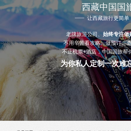
西藏中国国
让西藏旅行更简单
老牌旅游公司、
始终专注做
不用辛苦看攻略、做预订、
不止机票+酒店，中国国旅帮
为你私人定制一次难