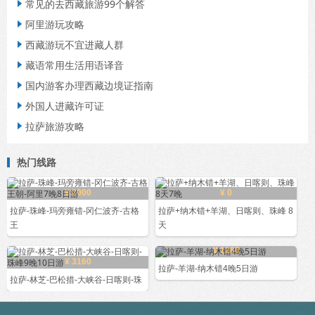
常见的去西藏旅游99个解答

阿里游玩攻略

西藏游玩不宜进藏人群

藏语常用生活用语译音

国内游客办理西藏边境证指南

外国人进藏许可证

拉萨旅游攻略

热门线路
¥ 2000
¥ 0
拉萨-珠峰-玛旁雍错-冈仁波齐-古格
拉萨+纳木错+羊湖、日喀则、珠峰 8
王
天
¥ 1280
¥ 3160
拉萨-羊湖-纳木错4晚5日游
拉萨-林芝-巴松措-大峡谷-日喀则-珠