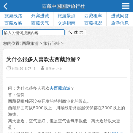
西藏中国国际旅行社
旅游线路
外宾进藏
旅游景点
西藏租车
进藏问答
西藏攻略
西藏天气
交通指南
西藏概况
旅游信息
您的位置:
西藏旅游
>
旅行问答
>
为什么很多人喜欢去西藏旅游？


时间: 2018-07-13
提问者:
小刘
问：为什么很多人喜欢
去西藏旅游
？
答：信仰
西藏是唯独还没被开发的特别商业化的景点。
西藏那曲海拔5000以上，川藏线沿路起起伏伏都在3000以上的
海拔。
离天更近，空气更好，但是空气含氧率很低，离天近所以天更
蓝，