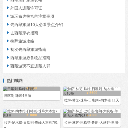
外国人进藏许可证

游玩布达拉宫的注意事项

去西藏旅游10大必看景点介绍

去西藏穿衣指南

拉萨旅游攻略

初次去西藏旅游指南

西藏旅游必备物品指南

西藏游玩不宜进藏人群

热门线路
¥ 1160
¥ 6600
日喀则-珠峰4日游
拉萨-林芝-珠峰-日喀则–纳木错 11天
¥ 3080
¥ 4380
拉萨-纳木措-日喀则-珠峰大本营7晚
拉萨-林芝-巴松错-鲁朗-大峡谷-羊湖-