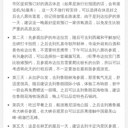
市区提前预订好的酒店休息（如果是旅行社报团的话，会有接
送机/站服务），这一天不做行程安排，可以选择在休息好之
后去八廓街逛逛，但记得放慢走路速度。由于是到达拉萨的第
一天，建议这一晚最好提前预订一家供氧酒店，以免发生比较
严重的高原反应。
第二天：先参观拉萨的布达拉宫，随后可去到西藏和平解放纪
念碑打卡拍照；之后去到扎基寺朝拜财神，寺庙外就有白酒和
黄色哈达出售，不需要特意携带；下午可以去到八廓街参观，
有兴趣的话，可以选择拍一套藏服写真。（旺季布达拉宫门票
比较难预约，且参观布达拉宫需要爬比较长的台阶，所以可以
考虑将此天的行程后调，不一定要放在最前面参观游览。
第三天：从拉萨出发，去到鲁朗林海参观，那里氧气充足，舒
适度很高。随后建议去到鲁朗国际小镇，体验工布响箭，射中
一箭会再免费赠送一箭哦。之后可以去到鲁朗花海牧场，建议
住鲁朗花海牧场酒店，晚上可以品尝特色石锅鸡。
第四天：吃过早餐之后，船游雅尼湿地公园，之后去到雅鲁藏
布大峡谷参观，在大峡谷观景台可以近距离接触中国最美山
峰-南迦巴瓦峰。
第五天：这是在林芝的最后一天，建议去到卡定沟景区参观，