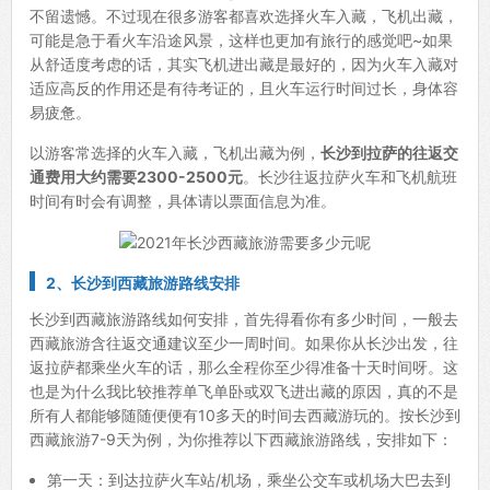
不留遗憾。不过现在很多游客都喜欢选择火车入藏，飞机出藏，
可能是急于看火车沿途风景，这样也更加有旅行的感觉吧~如果
从舒适度考虑的话，其实飞机进出藏是最好的，因为火车入藏对
适应高反的作用还是有待考证的，且火车运行时间过长，身体容
易疲惫。
以游客常选择的火车入藏，飞机出藏为例，
长沙到拉萨的往返交
通费用大约需要2300-2500元
。长沙往返拉萨火车和飞机航班
时间有时会有调整，具体请以票面信息为准。
2、长沙到西藏旅游路线安排
长沙到西藏旅游路线如何安排，首先得看你有多少时间，一般去
西藏旅游含往返交通建议至少一周时间。如果你从长沙出发，往
返拉萨都乘坐火车的话，那么全程你至少得准备十天时间呀。这
也是为什么我比较推荐单飞单卧或双飞进出藏的原因，真的不是
所有人都能够随随便便有10多天的时间去西藏游玩的。按长沙到
西藏旅游7-9天为例，为你推荐以下西藏旅游路线，安排如下：
第一天：到达拉萨火车站/机场，乘坐公交车或机场大巴去到