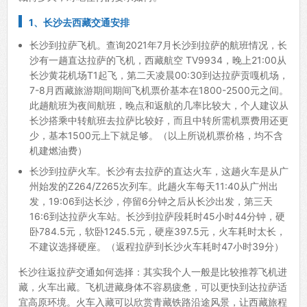
1、长沙去西藏交通安排
长沙到拉萨飞机。查询2021年7月长沙到拉萨的航班情况，长
沙有一趟直达拉萨的飞机，西藏航空 TV9934，晚上21:00从
长沙黄花机场T1起飞，第二天凌晨00:30到达拉萨贡嘎机场，
7-8月西藏旅游期间期间飞机票价基本在1800-2500元之间。
此趟航班为夜间航班，晚点和返航的几率比较大，个人建议从
长沙搭乘中转航班去拉萨比较好，而且中转所需机票费用还更
少，基本1500元上下就足够。（以上所说机票价格，均不含
机建燃油费）
长沙到拉萨火车。长沙有去拉萨的直达火车，这趟火车是从广
州始发的Z264/Z265次列车。此趟火车每天11:40从广州出
发，19:06到达长沙，停留6分钟之后从长沙出发，第三天
16:6到达拉萨火车站。长沙到拉萨段耗时45小时44分钟，硬
卧784.5元，软卧1245.5元，硬座397.5元，火车耗时太长，
不建议选择硬座。（返程拉萨到长沙火车耗时47小时39分）
长沙往返拉萨交通如何选择：其实我个人一般是比较推荐飞机进
藏，火车出藏。飞机进藏身体不容易疲惫，可以更快到达拉萨适
宜高原环境。火车入藏可以欣赏青藏铁路沿途风景，让西藏旅程