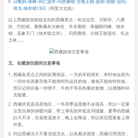
日喀则-珠峰-冈仁波齐-玛旁雍错-古格王朝-改则-洞措-尼玛-
班戈-纳木错13日
（阿里大北线）
以上西藏旅游路线去到的西藏景点：布达拉宫、大昭寺、八廓
街、巴松错、雅鲁藏布大峡谷、羊卓雍错、珠穆朗玛峰、纳木
错、圣象天门（纳木错北岸）、玛旁雍错、古格王朝遗址、扎达
土林......
五、在藏游玩期间注意事项
西藏各景点之间的距离很远，一天的车程很长，有时候会因为
一些外在因素导致不能准时到达目的地，难免不能按时吃饭。
所以记得自备一些饼干、牛肉干等高热量的食物，以便随时补
充能量。
西藏毕竟是高原地区，一年四季温度都不会很高，所以一定要
注意自身的保暖问题，带上厚实的外套及羽绒服。夏季的西藏
白天不冷，但昼夜温差大，晚上会降温，所以依旧需要备上厚
外套。
到达西藏当天不要洗澡洗头，以免着凉感冒；西藏日照强烈，