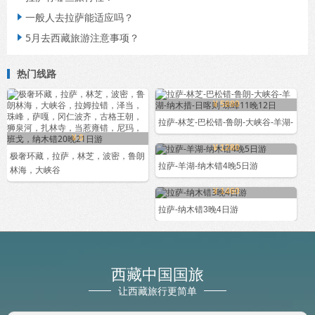
一般人去拉萨能适应吗？

5月去西藏旅游注意事项？

热门线路
¥ 5880
拉萨-林芝-巴松错-鲁朗-大峡谷-羊湖-
¥ 0
¥ 1280
极奢环藏，拉萨，林芝，波密，鲁朗
拉萨-羊湖-纳木错4晚5日游
林海，大峡谷
¥ 1460
拉萨-纳木错3晚4日游
西藏中国国旅
让西藏旅行更简单