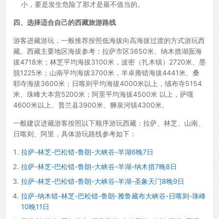
小，要是发生危险了那才是最不值当的。
四、选择适合自己的西藏旅游路线
游客进藏游玩，一般推荐按照低海拔向高海拔过渡的方式游玩西
藏。西藏主要地区海拔参考：拉萨市区3650米、纳木措湖面海
拔4718米；林芝平均海拔3100米，波密（扎木镇）2720米、墨
脱1225米；山南平均海拔3700米，羊卓雍错海拔4441米、桑
耶寺海拔3600米；日喀则平均海拔4000米以上，绒布寺5154
米、珠峰大本营5200米；阿里平均海拔4500米 以上，萨嘎
4600米以上、普兰县3900米、狮泉河镇4300米。
一般建议进藏游客按照以下顺序游玩西藏：拉萨、林芝、山南、
日喀则、阿里，具体游玩路线参考如下：
拉萨-林芝-巴松错-鲁朗-大峡谷-羊湖6晚7日
拉萨-林芝-巴松错-鲁朗-大峡谷-羊湖-纳木措7晚8日
拉萨-林芝-巴松错-鲁朗-大峡谷-羊湖-圣象天门8晚9日
拉萨-纳木错-林芝-巴松错-鲁朗-雅鲁藏布大峡谷-日喀则-珠峰
10晚11日