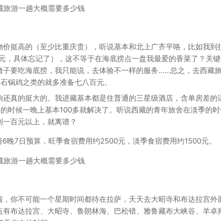
物价挺高的（至少比重庆贵），听说基本和北上广齐平咯，比如我到
6元，具体忘记了），这不等于在海底捞点一盘我最爱的香菜了？关键
要吃海底捞，我只能说，去体验不一样的服务......总之，去西藏
、石锅鸡之类的就多准备七八百元。
响还真的挺大的。我进藏基本都是住普通的三星级酒店，含单房差的
季的时候一晚上基本100多就解决了。听说西藏的青年旅舍在淡季的时
到一百元以上，就离谱？
晚7日预算，旺季食宿费用约2500元，淡季食宿费用约1500元。
啦，你不可能一个星期时间都待在拉萨，天天去大昭寺和布达拉宫外
点有布达拉宫、大昭寺、鲁朗林海、巴松错、雅鲁藏布大峡谷、羊卓