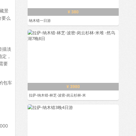
西藏景
¥ 380
价要么
纳木错一日游
轻描淡
稳定，
需要
的包车
¥ 3980
拉萨-纳木错-林芝-波密-岗云杉林-米
000