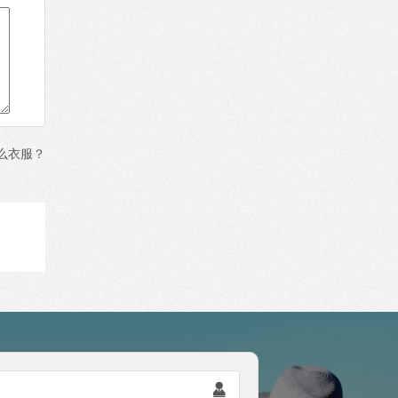
么衣服？
