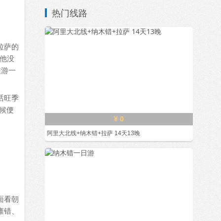
热门线路
拉萨的
他没
旅游一
话旺季
候便
¥ 0
阿里大北线+纳木错+拉萨 14天13晚
面看朝
雍错、