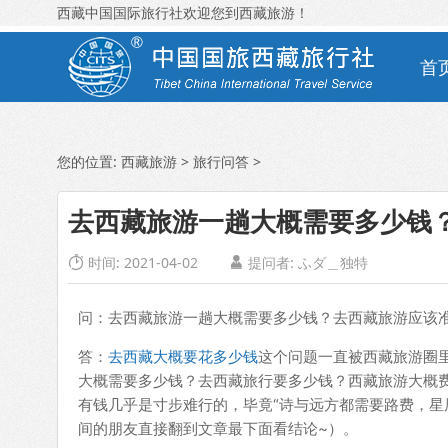
西藏中国国际旅行社欢迎您到西藏旅游！
首
您的位置:
西藏旅游
>
旅行问答
>
去西藏旅游一趟大概需要多少钱
时间: 2021-04-02
提问者: ふダ＿独特


问：去西藏旅游一趟大概需要多少钱？去西藏旅游应该
答：
去西藏大概要花多少钱
这个问题一直被西藏旅游圈
大概需要多少钱？去西藏旅行要多少钱？西藏旅游大概费用多
有钱几乎是寸步难行的，毕竟“诗与远方都需要路费，星
间的朋友直接翻到文章最下面看结论~）。