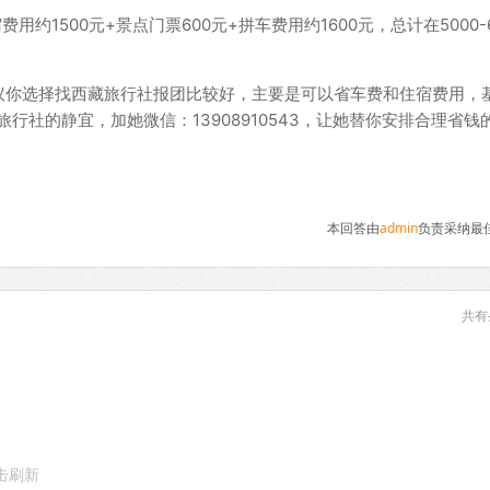
用约1500元+景点门票600元+拼车费用约1600元，总计在5000-6
议你选择找西藏旅行社报团比较好，主要是可以省车费和住宿费用，
行社的静宜，加她微信：13908910543，让她替你安排合理省钱
本回答由
admin
负责采纳最
共有