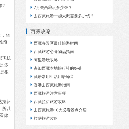
年2
7月去西藏玩多少钱？

去西藏旅游一趟大概需要多少钱？

西藏攻略
的，坐
难预
西藏各景区最佳旅游时间

西藏旅游必备物品指南

那飞机
阿里游玩攻略

是多
参加西藏本地旅行社的好处

还是很
藏语常用生活用语译音

香港去西藏旅游指南

西藏旅游注意事项

达拉萨
西藏拉萨旅游攻略

。所以
去西藏旅游10大必看景点介绍

体看你
拉萨旅游攻略
