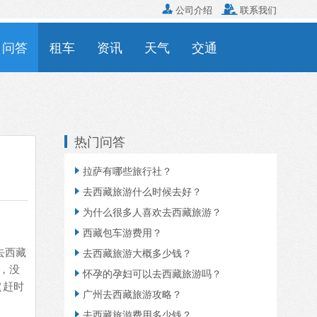

公司介绍

联系我们
问答
租车
资讯
天气
交通
热门问答
拉萨有哪些旅行社？

去西藏旅游什么时候去好？

为什么很多人喜欢去西藏旅游？

西藏包车游费用？

去西藏
去西藏旅游大概多少钱？

游，没
怀孕的孕妇可以去西藏旅游吗？

（赶时
广州去西藏旅游攻略？

去西藏旅游费用多少钱？
