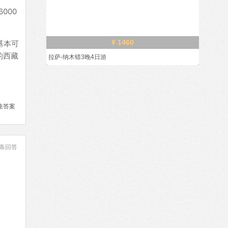
000
¥ 1460
基本可
的西藏
拉萨-纳木错3晚4日游
佳答案
条回答