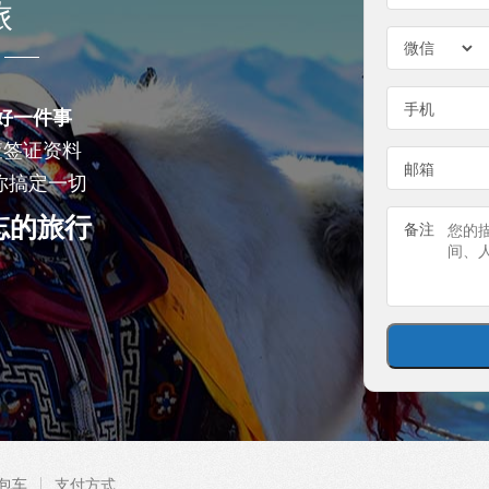
旅
手机
好一件事
查签证资料
邮箱
你搞定一切
忘的旅行
备注
包车
支付方式