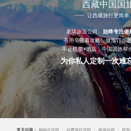
西藏中国国
让西藏旅行更简单
老牌旅游公司、
始终专注做
不用辛苦看攻略、做预订、
不止机票+酒店，中国国旅帮
为你私人定制一次难
常见问题：
购物店说明
自费项目说明
旅游合同
租车