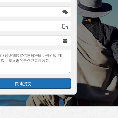


