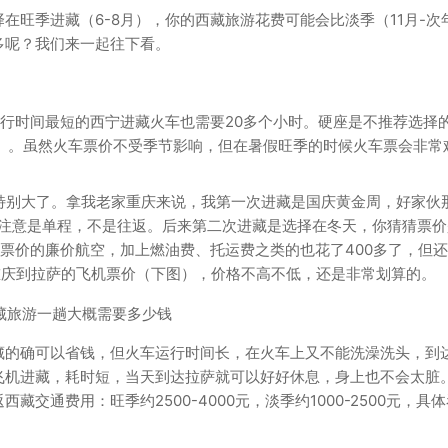
旺季进藏（6-8月），你的西藏旅游花费可能会比淡季（11月-次
多呢？我们来一起往下看。
行时间最短的西宁进藏火车也需要20多个小时。硬座是不推荐选择
单程）。虽然火车票价不受季节影响，但在暑假旺季的时候火车票会非常
特别大了。拿我老家重庆来说，我第一次进藏是国庆黄金周，好家伙
请注意是单程，不是往返。后来第二次进藏是选择在冬天，你猜猜票价
纯票价的廉价航空，加上燃油费、托运费之类的也花了400多了，但
重庆到拉萨的飞机票价（下图），价格不高不低，还是非常划算的。
藏的确可以省钱，但火车运行时间长，在火车上又不能洗澡洗头，到
飞机进藏，耗时短，当天到达拉萨就可以好好休息，身上也不会太脏
交通费用：旺季约2500-4000元，淡季约1000-2500元，具