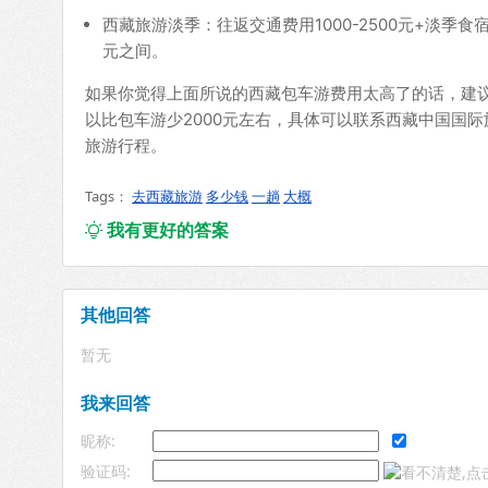
西藏旅游淡季：往返交通费用1000-2500元+淡季食宿费
元之间。
如果你觉得上面所说的西藏包车游费用太高了的话，建
以比包车游少2000元左右，具体可以联系西藏中国国际旅
旅游行程。
Tags：
去西藏旅游
多少钱
一趟
大概
我有更好的答案

其他回答
暂无
我来回答
昵称:
验证码: