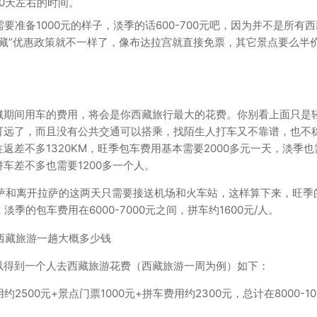
0天左右的时间。
准备1000元的样子，淡季的话600-700元吧，因为并不是所有
藏”优惠政策就不一样了，像布达拉宫就直接免票，其它景点要么半
藏期间用车的费用，将会是你西藏旅行最大的花费。你别看上面只是
可远了，而且没有公共交通可以搭乘，找陌生人打车又不靠谱，也不
差不多1320KM，旺季包车费用基本需要2000多元一天，淡季也
拼车差不多也需要1200多一个人。
萨和离开拉萨的这两天只需要接送机场和火车站，这样算下来，旺季
；淡季的包车费用在6000-7000元之间，拼车约1600元/人。
以得到一个人去西藏旅游花费（西藏旅游一周为例）如下：
2500元+景点门票1000元+拼车费用约2300元，总计在8000-10