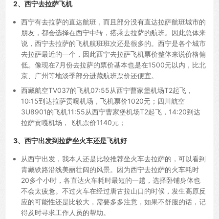
2、西宁去拉萨飞机
西宁有去拉萨的直达航班，而且部分没有直达拉萨航班城市的
朋友，都会选择在西宁中转，搭乘去拉萨的航班。因此总体来
说，西宁去拉萨的飞机航班班次还是很多的。西宁是各个城市
去拉萨最近的一个，因此西宁去拉萨飞机票价整体来说价格偏
低。像现在7月份去拉萨的票价基本也是在1500元以内，比北
京、广州等地淡季部分进藏航班票价还便宜。
西藏航空TV037的飞机07:55从西宁曹家堡机场T2起飞，
10:15到达拉萨贡嘎机场，飞机票价1020元；四川航空
3U8901的飞机11:55从西宁曹家堡机场T2起飞，14:20到达
拉萨贡嘎机场，飞机票价1140元；
3、西宁出发到拉萨坐火车还是飞机好
从西宁出发，我本人还是比较推荐坐火车去拉萨的，可以看到
青藏铁路沿线美丽壮阔的风景。因为西宁去拉萨的火车耗时
20多个小时，各直达火车耗时最短的一趟，选择卧铺身体也
不会太疲惫。不过火车在经过唐古拉山口的时候，发生高原反
应的可能性还是比较大，需要多多注意，如果不舒服的话，记
得及时寻求工作人员的帮助。