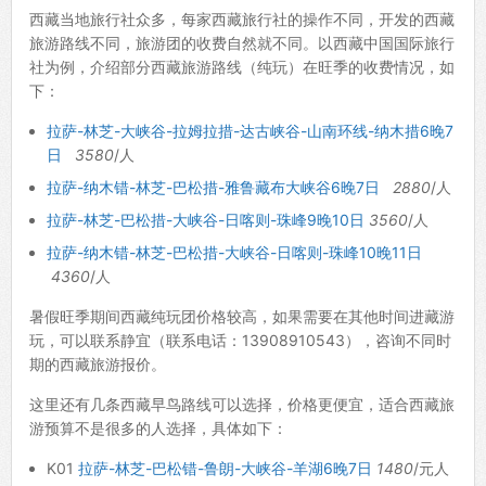
西藏当地旅行社众多，每家西藏旅行社的操作不同，开发的西藏
旅游路线不同，旅游团的收费自然就不同。以西藏中国国际旅行
社为例，介绍部分西藏旅游路线（纯玩）在旺季的收费情况，如
下：
拉萨-林芝-大峡谷-拉姆拉措-达古峡谷-山南环线-纳木措6晚7
日
3580
/人
拉萨-纳木错-林芝-巴松措-雅鲁藏布大峡谷6晚7日
2880
/人
拉萨-林芝-巴松措-大峡谷-日喀则-珠峰9晚10日
3560
/人
拉萨-纳木错-林芝-巴松措-大峡谷-日喀则-珠峰10晚11日
4360
/人
暑假旺季期间西藏纯玩团价格较高，如果需要在其他时间进藏游
玩，可以联系静宜（联系电话：13908910543），咨询不同时
期的西藏旅游报价。
这里还有几条西藏早鸟路线可以选择，价格更便宜，适合西藏旅
游预算不是很多的人选择，具体如下：
K01
拉萨-林芝-巴松错-鲁朗-大峡谷-羊湖6晚7日
1480
/元人