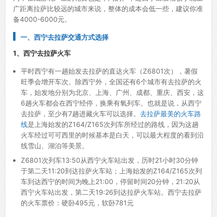
广距离拉萨比较远的城市来说，整体的成本会低一些，建议你准
备4000-6000元。
一、西宁去拉萨交通方式选择
1、西宁去拉萨火车
平时西宁有一趟始发去拉萨的直达火车（Z6801次），暑假
旺季会增开车次。除西宁外，全国还有6个城市有去拉萨的火
车，始发地分别为北京、上海、广州、成都、重庆、西安，这
6趟火车都会在西宁经停，换乘有氧列车。也就是说，从西宁
去拉萨，至少有7趟进藏火车可以选择。
去拉萨最美的火车路
线
是上海始发的Z164/Z165次列车所经过的路线，因为这趟
火车经过可可西里的时候基本是白天，可以最大程度的看到沿
线雪山、湖泊等美景。
Z6801次列车13:50从西宁火车站出发，历时21小时30分钟
于第二天11:20到达拉萨火车站；上海始发的Z164/Z165次列
车到达西宁的时间为晚上21:00，停留时间20分钟，21:20从
西宁火车站出发，第二天19:26到达拉萨火车站。西宁去拉萨
的火车票价：硬卧495元，软卧781元