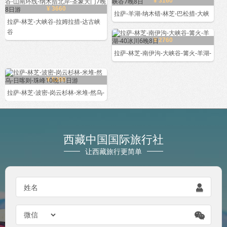
¥ 3160
¥ 3660
拉萨-羊湖-纳木错-林芝-巴松措-大峡
拉萨-林芝-大峡谷-拉姆拉措-达古峡
谷
¥ 2760
拉萨-林芝-南伊沟-大峡谷-篝火-羊湖-
¥ 5280
拉萨-林芝-波密-岗云杉林-米堆-然乌-
西藏中国国际旅行社
让西藏旅行更简单
姓名

