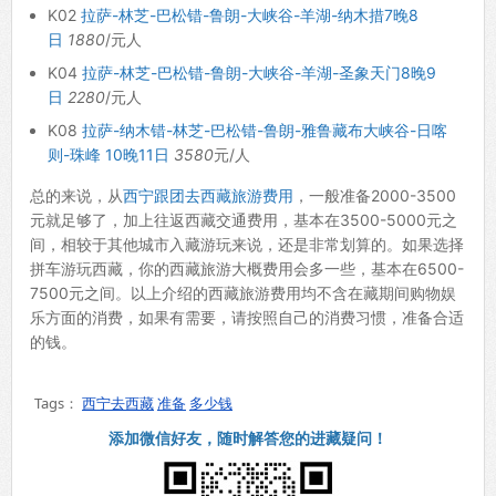
K02
拉萨-林芝-巴松错-鲁朗-大峡谷-羊湖-纳木措7晚8
日
1880
/元人
K04
拉萨-林芝-巴松错-鲁朗-大峡谷-羊湖-圣象天门8晚9
日
2280
/元人
K08
拉萨-纳木错-林芝-巴松错-鲁朗-雅鲁藏布大峡谷-日喀
则-珠峰 10晚11日
3580
元/人
总的来说，从
西宁跟团去西藏旅游费用
，一般准备2000-3500
元就足够了，加上往返西藏交通费用，基本在3500-5000元之
间，相较于其他城市入藏游玩来说，还是非常划算的。如果选择
拼车游玩西藏，你的西藏旅游大概费用会多一些，基本在6500-
7500元之间。以上介绍的西藏旅游费用均不含在藏期间购物娱
乐方面的消费，如果有需要，请按照自己的消费习惯，准备合适
的钱。
Tags：
西宁去西藏
准备
多少钱
添加微信好友，随时解答您的进藏疑问！