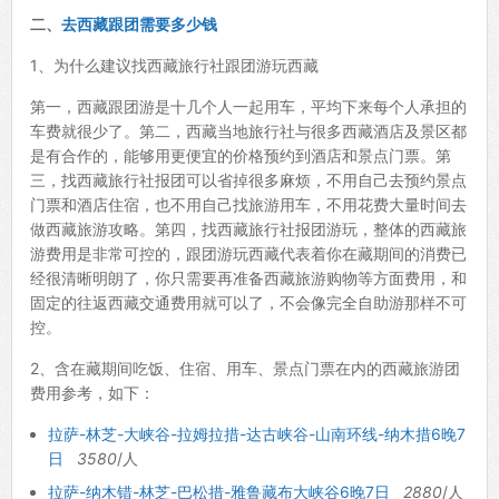
二、
去西藏跟团需要多少钱
1、为什么建议找西藏旅行社跟团游玩西藏
第一，西藏跟团游是十几个人一起用车，平均下来每个人承担的
车费就很少了。第二，西藏当地旅行社与很多西藏酒店及景区都
是有合作的，能够用更便宜的价格预约到酒店和景点门票。第
三，找西藏旅行社报团可以省掉很多麻烦，不用自己去预约景点
门票和酒店住宿，也不用自己找旅游用车，不用花费大量时间去
做西藏旅游攻略。第四，找西藏旅行社报团游玩，整体的西藏旅
游费用是非常可控的，跟团游玩西藏代表着你在藏期间的消费已
经很清晰明朗了，你只需要再准备西藏旅游购物等方面费用，和
固定的往返西藏交通费用就可以了，不会像完全自助游那样不可
控。
2、含在藏期间吃饭、住宿、用车、景点门票在内的西藏旅游团
费用参考，如下：
拉萨-林芝-大峡谷-拉姆拉措-达古峡谷-山南环线-纳木措6晚7
日
3580
/人
拉萨-纳木错-林芝-巴松措-雅鲁藏布大峡谷6晚7日
2880
/人