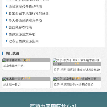
西藏旅游必备物品指南

参加西藏本地旅行社的好处

冬天去西藏的注意事项

去西藏穿衣指南

西藏旅游注意事项

散客去西藏旅游指南

热门线路
¥ 280
¥ 0
羊卓雍错半日游
拉萨-羊湖-日喀则-珠峰-纳木错9晚10
¥ 280
¥ 1860
纳木错一日游
拉萨-羊卓雍错-纳木错4晚5日游
西藏中国国际旅行社