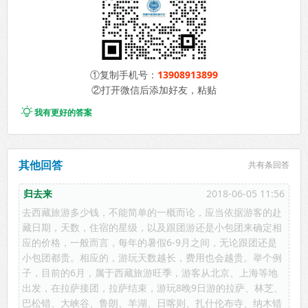
①复制手机号：
13908913899
②打开微信后添加好友，粘贴

我有更好的答案
其他回答
共有
条回答
归去来
2018-06-05 11:56
去西藏旅游多少钱，不能简单的一概而论，应当依据游客的赴
藏日期，天数，住宿的星级，以及跟团游还是小包团来确定相
应的价格，一般而言，每年的暑假6-9月之间，无论跟团还是
小包团都贵。相应的，游玩天数越长，费用也会越贵。举个例
子，目前的6月，属于西藏旅游旺季，游客从北京、上海等地
出发，在拉萨接团，拉萨结束，游玩8晚9日游的拉萨、林芝、
巴松错、大峡谷、鲁朗、羊湖、日喀则、扎什伦布寺、纳木错