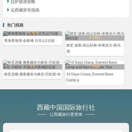
拉萨旅游攻略

去西藏穿衣指南

热门线路
¥ 360
¥ 2060
青海青海湖-金银滩-日月山1日游
林芝-波密-岗云杉林-米堆冰川-然乌
湖
¥ 0
¥ 8500
林芝进藏-雅鲁藏布大峡谷-巴松措-布
10 Days Lhasa, Everest Base
Camp a
西藏中国国际旅行社
让西藏旅行更简单