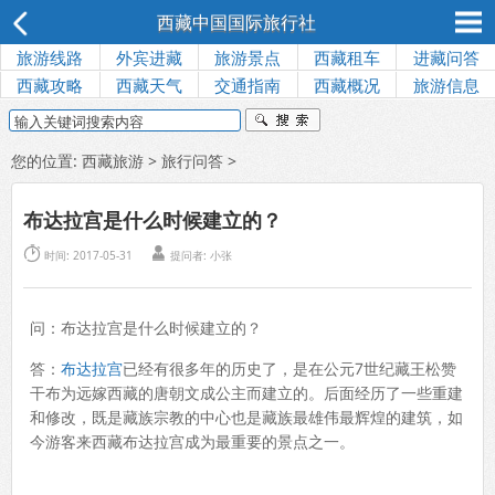
西藏中国国际旅行社
旅游线路
外宾进藏
旅游景点
西藏租车
进藏问答
西藏攻略
西藏天气
交通指南
西藏概况
旅游信息
您的位置:
西藏旅游
>
旅行问答
>
布达拉宫是什么时候建立的？


时间: 2017-05-31
提问者:
小张
问：布达拉宫是什么时候建立的？
答：
布达拉宫
已经有很多年的历史了，是在公元7世纪藏王松赞
干布为远嫁西藏的唐朝文成公主而建立的。后面经历了一些重建
和修改，既是藏族宗教的中心也是藏族最雄伟最辉煌的建筑，如
今游客来西藏布达拉宫成为最重要的景点之一。